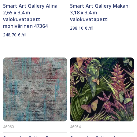
Smart Art Gallery Alina
Smart Art Gallery Makani
2,65 x 3,4 m
3,18 x 3,4 m
valokuvatapetti
valokuvatapetti
monivärinen 47364
298,10
€
/rll
248,70
€
/rll
46960
46954