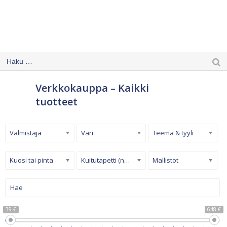
Verkkokauppa – Kaikki
tuotteet
Valmistaja
Väri
Teema & tyyli
Kuosi tai pinta
Kuitutapetti (non-woven)
Mallistot
39 €
648 €