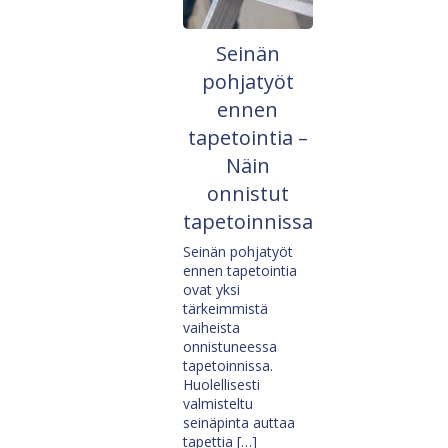
Seinän
pohjatyöt
ennen
tapetointia –
Näin
onnistut
tapetoinnissa
Seinän pohjatyöt
ennen tapetointia
ovat yksi
tärkeimmistä
vaiheista
onnistuneessa
tapetoinnissa.
Huolellisesti
valmisteltu
seinäpinta auttaa
tapettia […]