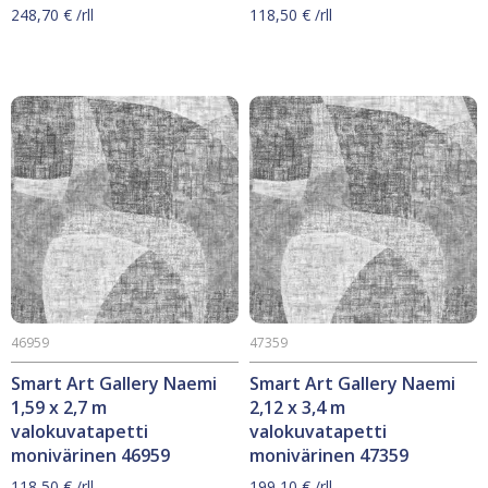
248,70
€
/rll
118,50
€
/rll
46959
47359
Smart Art Gallery Naemi
Smart Art Gallery Naemi
1,59 x 2,7 m
2,12 x 3,4 m
valokuvatapetti
valokuvatapetti
monivärinen 46959
monivärinen 47359
118,50
€
/rll
199,10
€
/rll