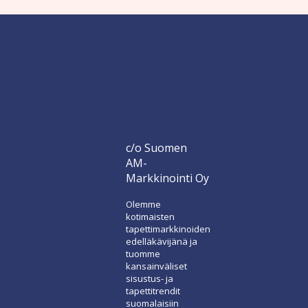
c/o Suomen
AM-
Markkinointi Oy
Olemme
kotimaisten
tapettimarkkinoiden
edelläkävijänä ja
tuomme
kansainväliset
sisustus- ja
tapettitrendit
suomalaisiin