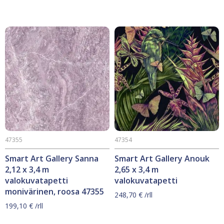
47355
47354
Smart Art Gallery Sanna
Smart Art Gallery Anouk
2,12 x 3,4 m
2,65 x 3,4 m
valokuvatapetti
valokuvatapetti
monivärinen, roosa 47355
248,70
€
/rll
199,10
€
/rll