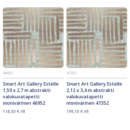
46952
47352
Smart Art Gallery Estelle
Smart Art Gallery Estelle
1,59 x 2,7 m abstrakti
2,12 x 3,4 m abstrakti
valokuvatapetti
valokuvatapetti
monivärinen 46952
monivärinen 47352
118,50
€
/rll
199,10
€
/rll