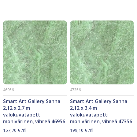
46956
47356
Smart Art Gallery Sanna
Smart Art Gallery Sanna
2,12 x 2,7 m
2,12 x 3,4 m
valokuvatapetti
valokuvatapetti
monivärinen, vihreä 46956
monivärinen, vihreä 47356
157,70
€
/rll
199,10
€
/rll