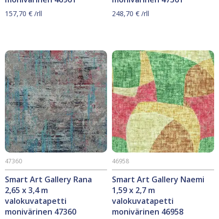
157,70
€
/rll
248,70
€
/rll
47360
46958
Smart Art Gallery Rana
Smart Art Gallery Naemi
2,65 x 3,4 m
1,59 x 2,7 m
valokuvatapetti
valokuvatapetti
monivärinen 47360
monivärinen 46958