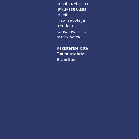
koteihin. Etsimme
jatkuvasti uusia
ideoita,
inspiraatiota ja
trendejä
kansainvälisiltä
markkinoilta.
Rekisteriseloste
Toimitusehdot
Brandtool