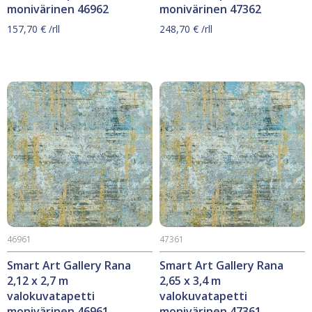
monivärinen 46962
monivärinen 47362
157,70
€
/rll
248,70
€
/rll
46961
47361
Smart Art Gallery Rana
Smart Art Gallery Rana
2,12 x 2,7 m
2,65 x 3,4 m
valokuvatapetti
valokuvatapetti
monivärinen 46961
monivärinen 47361