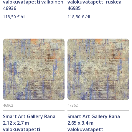
valokuvatapetti valkoinen
valokuvatapetti ruskea
46936
46935
118,50
€
/rll
118,50
€
/rll
46962
47362
Smart Art Gallery Rana
Smart Art Gallery Rana
2,12 x 2,7 m
2,65 x 3,4 m
valokuvatapetti
valokuvatapetti