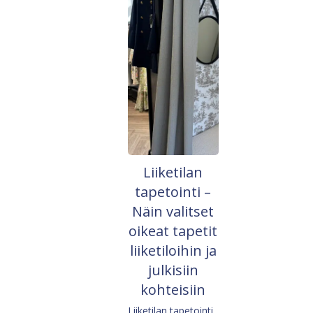
Liiketilan
tapetointi –
Näin valitset
oikeat tapetit
liiketiloihin ja
julkisiin
kohteisiin
Liiketilan tapetointi