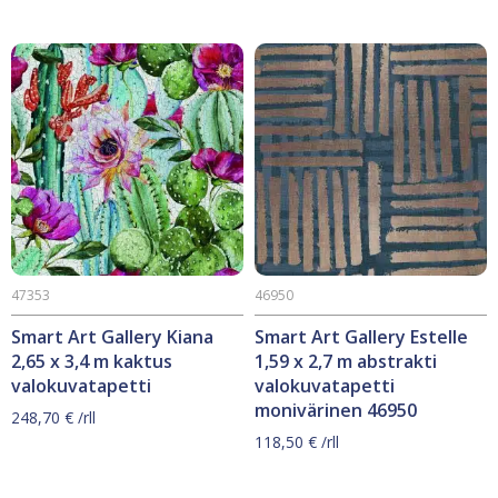
47353
46950
Smart Art Gallery Kiana
Smart Art Gallery Estelle
2,65 x 3,4 m kaktus
1,59 x 2,7 m abstrakti
valokuvatapetti
valokuvatapetti
monivärinen 46950
248,70
€
/rll
118,50
€
/rll