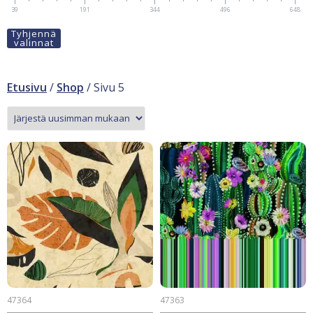
39
191
344
496
648
Tyhjennä
valinnat
Etusivu
/
Shop
/ Sivu 5
47364
47363