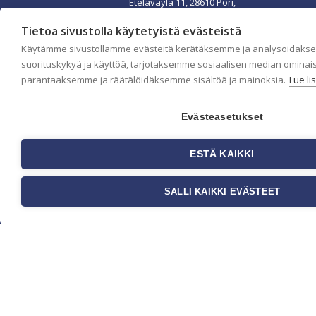
Eteläväylä 11, 28610 Pori,
FINLAND
+358 2 837 69 480
Tietoa sivustolla käytetyistä evästeistä
[email protected]
Käytämme sivustollamme evästeitä kerätäksemme ja analysoidaks
Katso sijainti kartalta
suorituskykyä ja käyttöä, tarjotaksemme sosiaalisen median ominai
Asiakaspalvelu ja
parantaaksemme ja räätälöidäksemme sisältöä ja mainoksia.
Lue li
varasto avoinna ma–to
klo 8–16 ja pe klo 8-14
Evästeasetukset
Office and warehouse
open Mon–Thu 8–16 h
and Fri 8-14
ESTÄ KAIKKI
SALLI KAIKKI EVÄSTEET