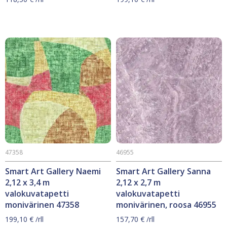
47358
46955
Smart Art Gallery Naemi
Smart Art Gallery Sanna
2,12 x 3,4 m
2,12 x 2,7 m
valokuvatapetti
valokuvatapetti
monivärinen 47358
monivärinen, roosa 46955
199,10
€
/rll
157,70
€
/rll