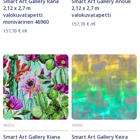
Smart Art Gallery Rana
Smart Art Gallery Anouk
2,12 x 2,7 m
2,12 x 2,7 m
valokuvatapetti
valokuvatapetti
monivärinen 46960
157,70
€
/rll
157,70
€
/rll
46953
46946
Smart Art Gallery Kiana
Smart Art Gallery Keira