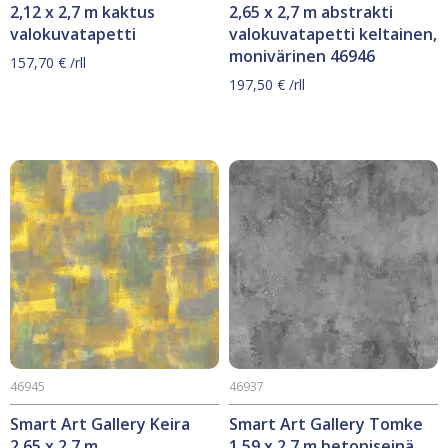
2,12 x 2,7 m kaktus
2,65 x 2,7 m abstrakti
valokuvatapetti
valokuvatapetti keltainen,
monivärinen 46946
157,70
€
/rll
197,50
€
/rll
46945
46937
Smart Art Gallery Keira
Smart Art Gallery Tomke
2,65 x 2,7 m
1,59 x 2,7 m betoniseinä