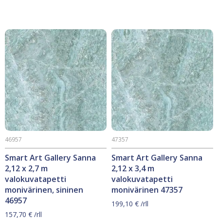
46957
47357
Smart Art Gallery Sanna
Smart Art Gallery Sanna
2,12 x 2,7 m
2,12 x 3,4 m
valokuvatapetti
valokuvatapetti
monivärinen, sininen
monivärinen 47357
46957
199,10
€
/rll
157,70
€
/rll