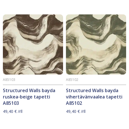
A85103
A85102
Structured Walls bayda
Structured Walls bayda
ruskea-beige tapetti
vihertävänvaalea tapetti
A85103
A85102
49,40
€
/rll
49,40
€
/rll