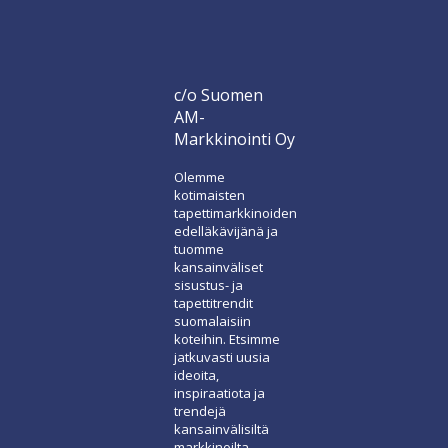
c/o Suomen
AM-
Markkinointi Oy
Olemme
kotimaisten
tapettimarkkinoiden
edelläkävijänä ja
tuomme
kansainväliset
sisustus- ja
tapettitrendit
suomalaisiin
koteihin. Etsimme
jatkuvasti uusia
ideoita,
inspiraatiota ja
trendejä
kansainvälisiltä
markkinoilta.