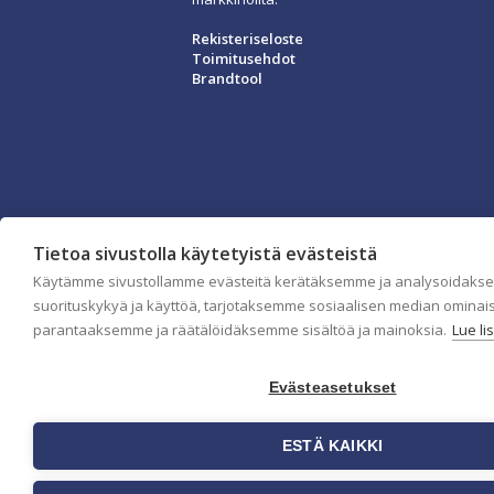
Rekisteriseloste
Toimitusehdot
Brandtool
Tietoa sivustolla käytetyistä evästeistä
Käytämme sivustollamme evästeitä kerätäksemme ja analysoidaks
suorituskykyä ja käyttöä, tarjotaksemme sosiaalisen median ominai
parantaaksemme ja räätälöidäksemme sisältöä ja mainoksia.
Lue li
Evästeasetukset
ESTÄ KAIKKI
Yritys