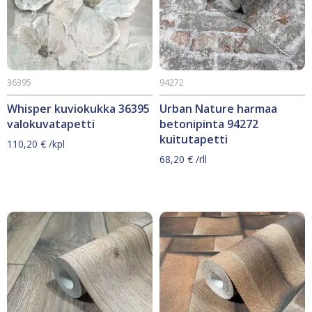
36395
94272
Whisper kuviokukka 36395
Urban Nature harmaa
valokuvatapetti
betonipinta 94272
kuitutapetti
110,20
€
/kpl
68,20
€
/rll