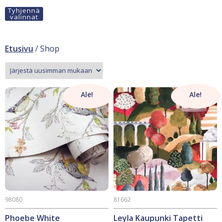
Tyhjennä
valinnat
Etusivu
/ Shop
Ale!
Ale!
98080
81662
Phoebe White
Leyla Kaupunki Tapetti