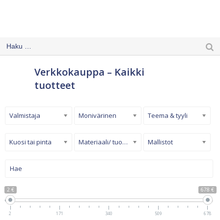
Verkkokauppa – Kaikki
tuotteet
Valmistaja
Monivärinen
Teema & tyyli
Kuosi tai pinta
Materiaali/ tuotetyyppi
Mallistot
2 €
678 €
2
171
340
509
678