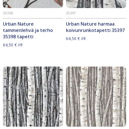
35398
35397
Urban Nature
Urban Nature harmaa
tammenlehvä ja terho
koivunrunkotapetti 35397
35398 tapetti
64,50
€
/rll
64,50
€
/rll