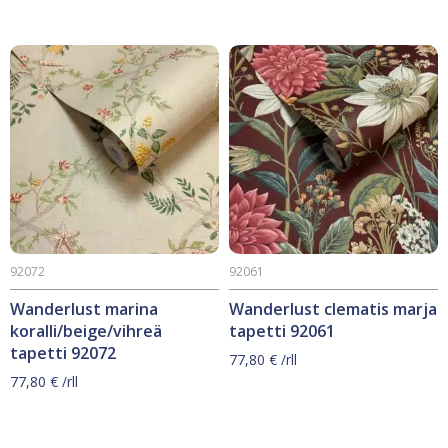
92072
92061
Wanderlust marina
Wanderlust clematis marja
koralli/beige/vihreä
tapetti 92061
tapetti 92072
77,80
€
/rll
77,80
€
/rll