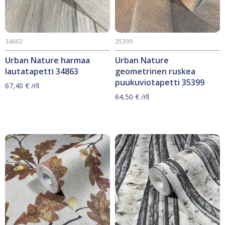
34863
35399
Urban Nature harmaa
Urban Nature
lautatapetti 34863
geometrinen ruskea
puukuviotapetti 35399
67,40
€
/rll
64,50
€
/rll