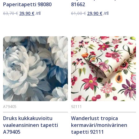
Paperitapetti 98080
81662
Alkuperäinen
Nykyinen
Alkuperäinen
Nykyinen
63,70
€
39,90
€
/rll
61,00
€
29,90
€
/rll
hinta
hinta
hinta
hinta
oli:
on:
oli:
on:
63,70 €.
39,90 €.
61,00 €.
29,90 €.
A79405
92111
Druks kukkakuvioitu
Wanderlust tropica
vaaleansininen tapetti
kermaväri/monivärinen
A79405
tapetti 92111