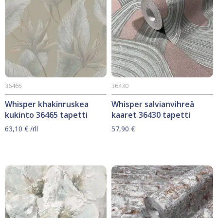
36465
36430
Whisper khakinruskea
Whisper salvianvihreä
kukinto 36465 tapetti
kaaret 36430 tapetti
63,10
€
/rll
57,90
€