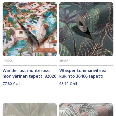
92020
36466
Wanderlust monteroso
Whisper tummanvihreä
monivärinen tapetti 92020
kukinto 36466 tapetti
77,80
€
/rll
63,10
€
/rll