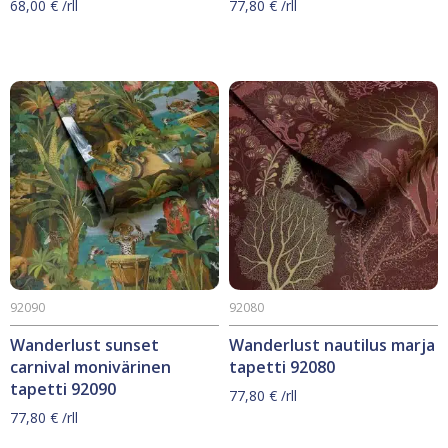
68,00
€
/rll
77,80
€
/rll
92090
92080
Wanderlust sunset
Wanderlust nautilus marja
carnival monivärinen
tapetti 92080
tapetti 92090
77,80
€
/rll
77,80
€
/rll