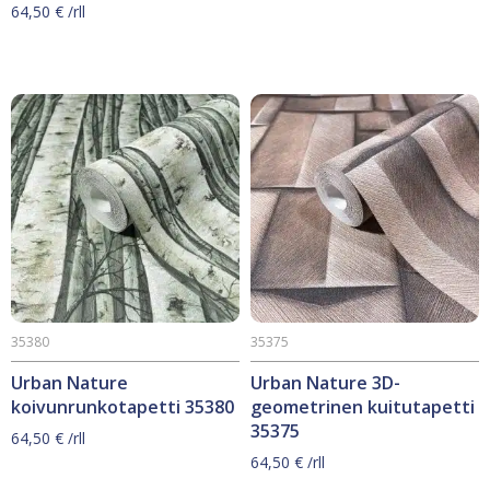
64,50
€
/rll
35380
35375
Urban Nature
Urban Nature 3D-
koivunrunkotapetti 35380
geometrinen kuitutapetti
35375
64,50
€
/rll
64,50
€
/rll