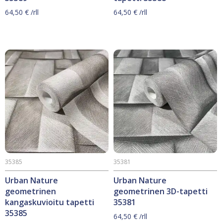
64,50
€
/rll
64,50
€
/rll
35385
35381
Urban Nature
Urban Nature
geometrinen
geometrinen 3D-tapetti
kangaskuvioitu tapetti
35381
35385
64,50
€
/rll