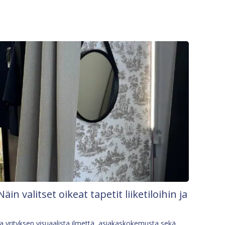
Näin valitset oikeat tapetit liiketiloihin ja
osa yrityksen visuaalista ilmettä, asiakaskokemusta sekä