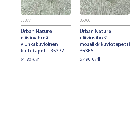
35377
35366
Urban Nature
Urban Nature
oliivinvihreä
oliivinvihreä
viuhkakuvioinen
mosaiikkikuviotapetti
kuitutapetti 35377
35366
61,80
€
/rll
57,90
€
/rll