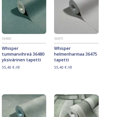
36480
36475
Whisper
Whisper
tummanvihreä 36480
helmenharmaa 36475
yksivärinen tapetti
tapetti
55,40
€
/rll
55,40
€
/rll