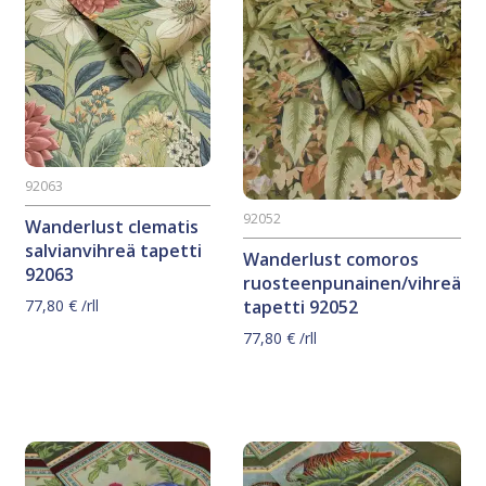
92063
92052
Wanderlust clematis
salvianvihreä tapetti
Wanderlust comoros
92063
ruosteenpunainen/vihreä
77,80
€
/rll
tapetti 92052
77,80
€
/rll