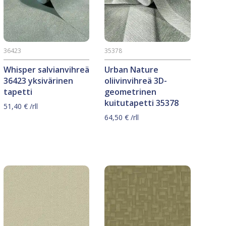
36423
35378
Whisper salvianvihreä
Urban Nature
36423 yksivärinen
oliivinvihreä 3D-
tapetti
geometrinen
kuitutapetti 35378
51,40
€
/rll
64,50
€
/rll