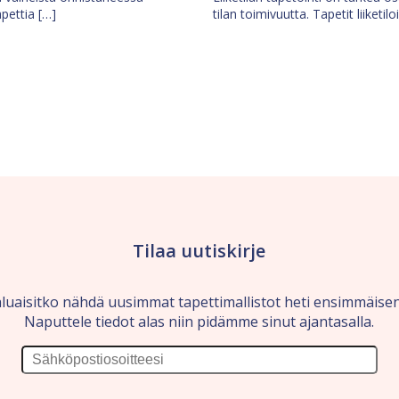
apettia […]
tilan toimivuutta. Tapetit liiketilo
Tilaa uutiskirje
luaisitko nähdä uusimmat tapettimallistot heti ensimmäise
Naputtele tiedot alas niin pidämme sinut ajantasalla.