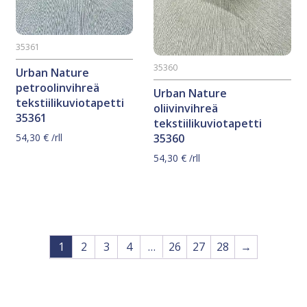
35361
35360
Urban Nature
petroolinvihreä
Urban Nature
tekstiilikuviotapetti
oliivinvihreä
35361
tekstiilikuviotapetti
54,30
€
/rll
35360
54,30
€
/rll
1
2
3
4
…
26
27
28
→