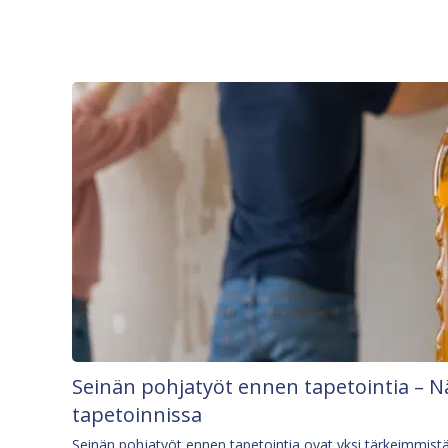
Seinän pohjatyöt ennen tapetointia – N
tapetoinnissa
Seinän pohjatyöt ennen tapetointia ovat yksi tärkeimmist