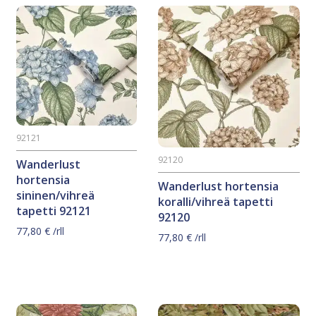
92121
92120
Wanderlust
hortensia
Wanderlust hortensia
sininen/vihreä
koralli/vihreä tapetti
tapetti 92121
92120
77,80
€
/rll
77,80
€
/rll