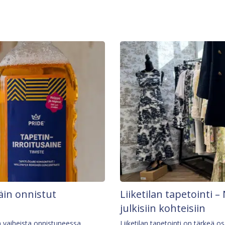
äin onnistut
Liiketilan tapetointi – 
julkisiin kohteisiin
ä vaiheista onnistuneessa
Liiketilan tapetointi on tärkeä 