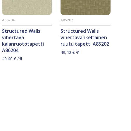
A86204
A85202
Structured Walls
Structured Walls
vihertävä
vihertävänkeltainen
kalanruototapetti
ruutu tapetti A85202
A86204
49,40
€
/rll
49,40
€
/rll