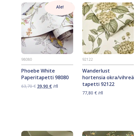
Ale!
98080
92122
Phoebe White
Wanderlust
Paperitapetti 98080
hortensia okra/vihreä
tapetti 92122
Alkuperäinen
Nykyinen
63,70
€
39,90
€
/rll
hinta
hinta
77,80
€
/rll
oli:
on:
63,70 €.
39,90 €.