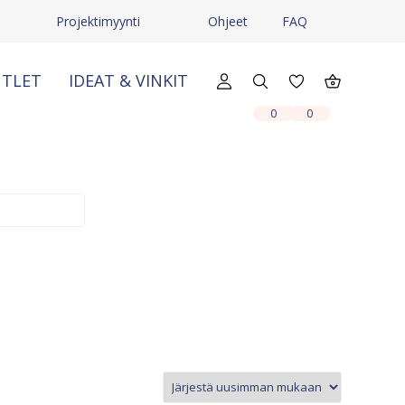
Projektimyynti
Ohjeet
FAQ
TLET
IDEAT & VINKIT
X
X
0
0