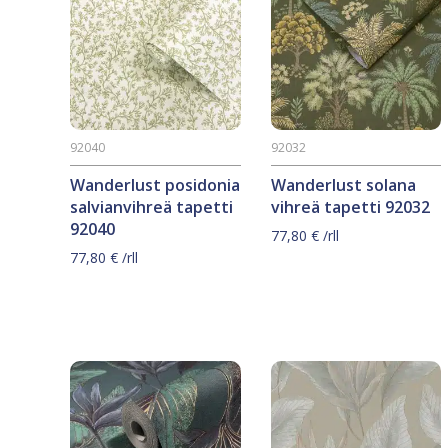
92040
92032
Wanderlust posidonia
Wanderlust solana
salvianvihreä tapetti
vihreä tapetti 92032
92040
77,80
€
/rll
77,80
€
/rll