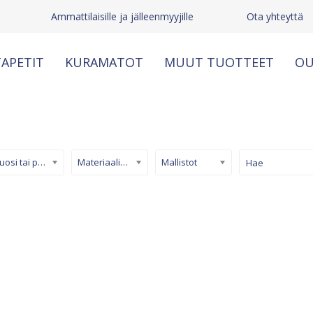
Ammattilaisille ja jälleenmyyjille
Ota yhteyttä
APETIT
KURAMATOT
MUUT TUOTTEET
OU
Kuosi tai pinta
Materiaali/ tuotetyyppi
Mallistot