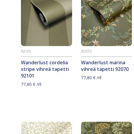
92101
92070
Wanderlust cordelia
Wanderlust marina
stripe vihreä tapetti
vihreä tapetti 92070
92101
77,80
€
/rll
77,80
€
/rll