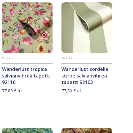
92110
92103
Wanderlust tropica
Wanderlust cordelia
salvianvihreä tapetti
stripe salvianvihreä
92110
tapetti 92103
77,80
€
/rll
77,80
€
/rll