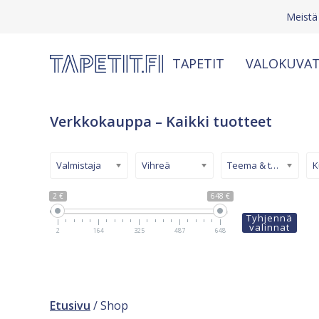
Meistä
TAPETIT
VALOKUVAT
Verkkokauppa – Kaikki tuotteet
Valmistaja
Vihreä
Teema & tyyli
2 €
648 €
Tyhjennä
valinnat
2
164
325
487
648
Etusivu
/ Shop