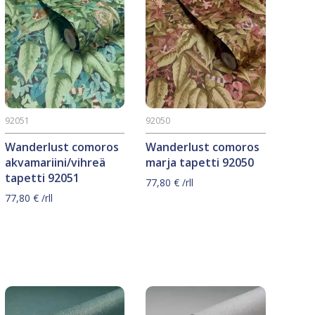
92051
92050
Wanderlust comoros
Wanderlust comoros
akvamariini/vihreä
marja tapetti 92050
tapetti 92051
77,80
€
/rll
77,80
€
/rll