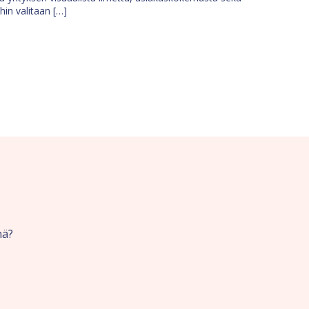
ihin valitaan […]
nä?