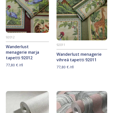
92012
92011
Wanderlust
menagerie marja
Wanderlust menagerie
tapetti 92012
vihreä tapetti 92011
77,80
€
/rll
77,80
€
/rll