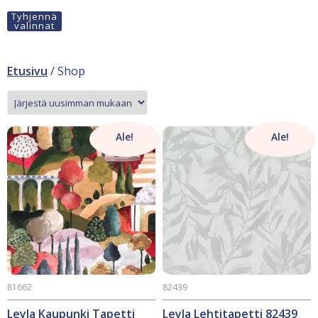
Tyhjennä
valinnat
Etusivu
/ Shop
Ale!
Ale!
81662
82439
Leyla Kaupunki Tapetti
Leyla Lehtitapetti 82439