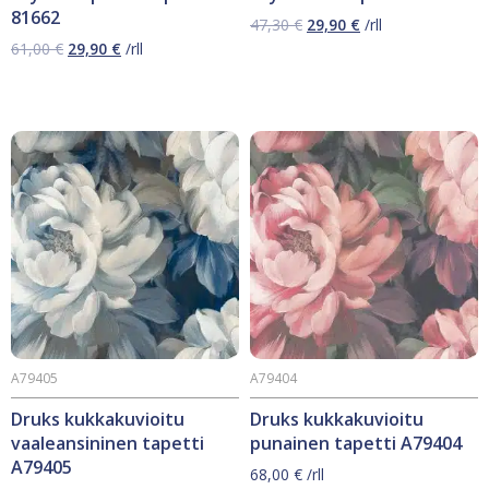
81662
Alkuperäinen
Nykyinen
47,30
€
29,90
€
/rll
hinta
hinta
Alkuperäinen
Nykyinen
61,00
€
29,90
€
/rll
oli:
on:
hinta
hinta
47,30 €.
29,90 €.
oli:
on:
61,00 €.
29,90 €.
A79405
A79404
Druks kukkakuvioitu
Druks kukkakuvioitu
vaaleansininen tapetti
punainen tapetti A79404
A79405
68,00
€
/rll