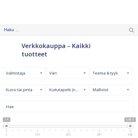
Verkkokauppa – Kaikki
tuotteet
Valmistaja
Väri
Teema & tyyli
Kuosi tai pinta
Kuitutapetti (non-woven)
Mallistot
2 €
648 €
2
164
325
487
648