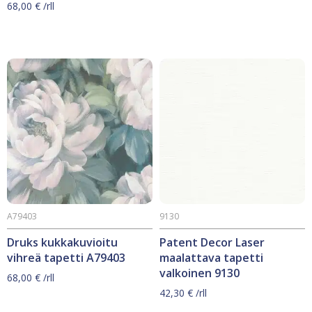
68,00
€
/rll
A79403
9130
Druks kukkakuvioitu
Patent Decor Laser
vihreä tapetti A79403
maalattava tapetti
valkoinen 9130
68,00
€
/rll
42,30
€
/rll