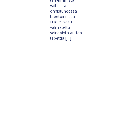
tärkeimmistä
vaiheista
onnistuneessa
tapetoinnissa.
Huolellisesti
valmisteltu
seinäpinta auttaa
tapettia […]