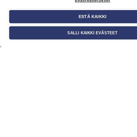
Evästeasetukset
Yritys
ESTÄ KAIKKI
Meistä
Ota yhteyttä
SALLI KAIKKI EVÄSTEET
Jälleenmyyjät
Ohjeet
FAQ
Kauppa
Tapetit
Valokuvatapetit
Muut tuotteet
Ideat & Vinkit
Myynti ja
asiakaspalvelu
Eteläväylä 11, 28610 Pori,
FINLAND
+358 2 837 69 480
[email protected]
Katso sijainti kartalta