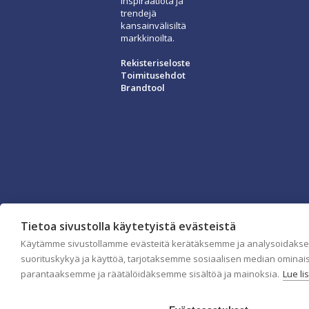
inspiraatiota ja
trendejä
kansainvälisiltä
markkinoilta.
Rekisteriseloste
Toimitusehdot
Brandtool
Tietoa sivustolla käytetyistä evästeistä
Käytämme sivustollamme evästeitä kerätäksemme ja analysoidaks
suorituskykyä ja käyttöä, tarjotaksemme sosiaalisen median ominai
parantaaksemme ja räätälöidäksemme sisältöä ja mainoksia.
Lue li