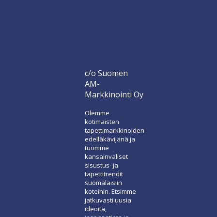
c/o Suomen
AM-
Markkinointi Oy
Olemme
kotimaisten
tapettimarkkinoiden
edelläkävijänä ja
tuomme
kansainväliset
sisustus- ja
tapettitrendit
suomalaisiin
koteihin. Etsimme
jatkuvasti uusia
ideoita,