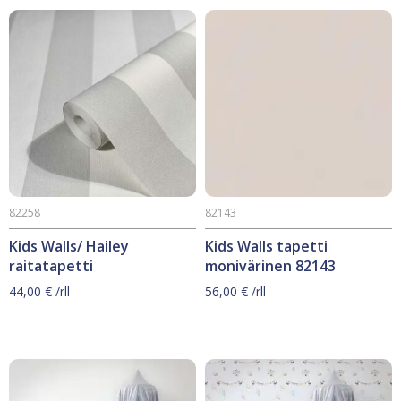
82258
82143
Kids Walls/ Hailey
Kids Walls tapetti
raitatapetti
monivärinen 82143
44,00
€
/rll
56,00
€
/rll