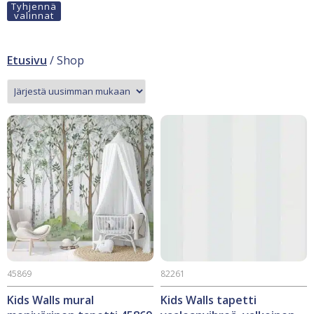
Tyhjennä
valinnat
Etusivu
/ Shop
45869
82261
Kids Walls mural
Kids Walls tapetti