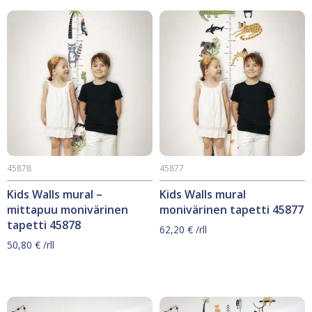
45878
45877
Kids Walls mural –
Kids Walls mural
mittapuu monivärinen
monivärinen tapetti 45877
tapetti 45878
62,20
€
/rll
50,80
€
/rll