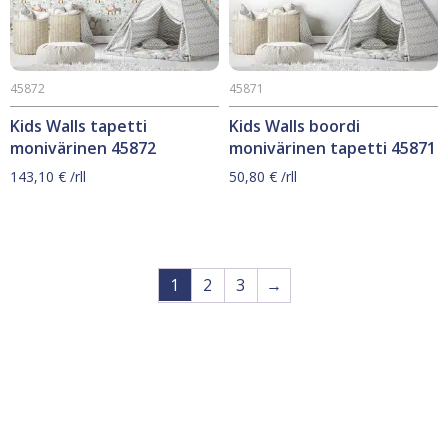
45872
45871
Kids Walls tapetti
Kids Walls boordi
monivärinen 45872
monivärinen tapetti 45871
143,10
€
/rll
50,80
€
/rll
1
2
3
→