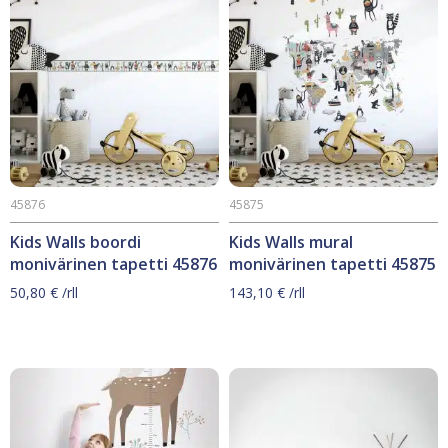
45876
45875
Kids Walls boordi
Kids Walls mural
monivärinen tapetti 45876
monivärinen tapetti 45875
50,80
€
/rll
143,10
€
/rll