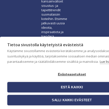
kansainväliset
sisustus- ja
tapettitrendit
suomalaisiin
koteihin. Etsimme
jatkuvasti uusia
ideoita,
inspiraatiota ja
trendejä
kansainvälisiltä
Tietoa sivustolla käytetyistä evästeistä
markkinoilta.
Käytämme sivustollamme evästeitä kerätäksemme ja analysoidaks
Rekisteriseloste
suorituskykyä ja käyttöä, tarjotaksemme sosiaalisen median ominai
Toimitusehdot
parantaaksemme ja räätälöidäksemme sisältöä ja mainoksia.
Lue li
Brandtool
Evästeasetukset
ESTÄ KAIKKI
SALLI KAIKKI EVÄSTEET