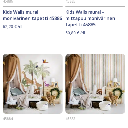
45886
45885
Kids Walls mural
Kids Walls mural –
monivärinen tapetti 45886
mittapuu monivärinen
tapetti 45885
62,20
€
/rll
50,80
€
/rll
45884
45883