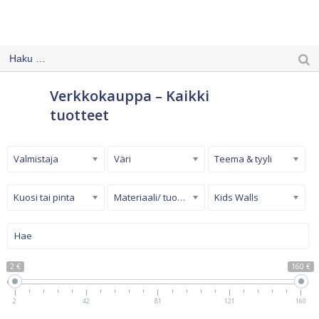
Verkkokauppa – Kaikki
tuotteet
Valmistaja
Väri
Teema & tyyli
Kuosi tai pinta
Materiaali/ tuotetyyppi
Kids Walls
2 €
160 €
2
42
81
121
160