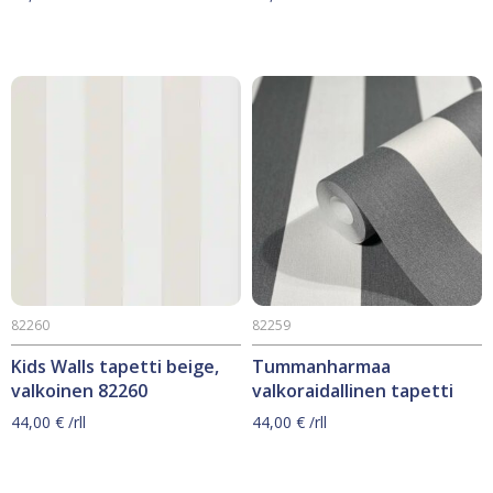
82260
82259
Kids Walls tapetti beige,
Tummanharmaa
valkoinen 82260
valkoraidallinen tapetti
44,00
€
/rll
44,00
€
/rll