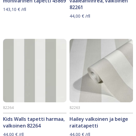
monivärinen tapetti 45869
vaaleanvihreä, valkoinen
82261
143,10
€
/rll
44,00
€
/rll
82264
82263
Kids Walls tapetti harmaa,
Hailey valkoinen ja beige
valkoinen 82264
raitatapetti
44,00
€
/rll
44,00
€
/rll