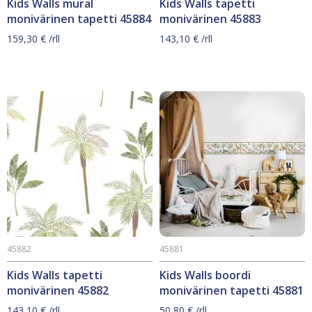
Kids Walls mural
Kids Walls tapetti
monivärinen tapetti 45884
monivärinen 45883
159,30
€
/rll
143,10
€
/rll
45882
45881
Kids Walls tapetti
Kids Walls boordi
monivärinen 45882
monivärinen tapetti 45881
143,10
€
/rll
50,80
€
/rll