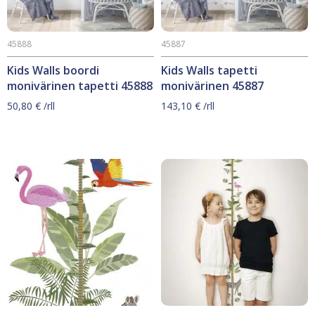
45888
45887
Kids Walls boordi
Kids Walls tapetti
monivärinen tapetti 45888
monivärinen 45887
50,80
€
/rll
143,10
€
/rll