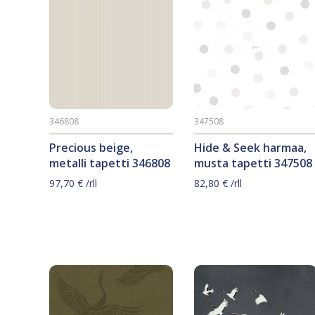
346808
347508
Precious beige,
Hide & Seek harmaa,
metalli tapetti 346808
musta tapetti 347508
97,70
€
/rll
82,80
€
/rll