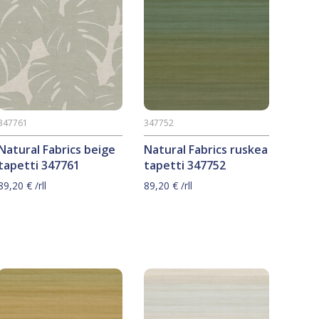
347761
347752
Natural Fabrics beige
Natural Fabrics ruskea
tapetti 347761
tapetti 347752
89,20
€
/rll
89,20
€
/rll