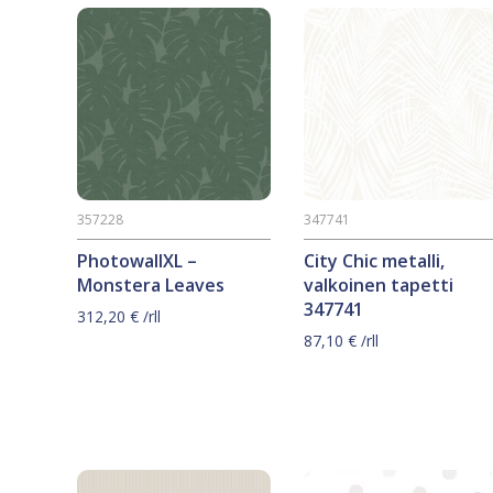
357228
347741
PhotowallXL –
City Chic metalli,
Monstera Leaves
valkoinen tapetti
347741
312,20
€
/rll
87,10
€
/rll