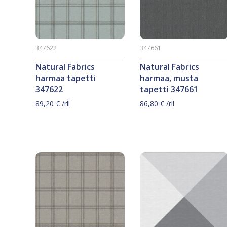
347622
347661
Natural Fabrics
Natural Fabrics
harmaa tapetti
harmaa, musta
347622
tapetti 347661
89,20
€
/rll
86,80
€
/rll