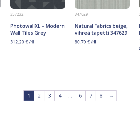
357232
347629
PhotowallXL – Modern
Natural Fabrics beige,
Wall Tiles Grey
vihreä tapetti 347629
312,20
€
/rll
80,70
€
/rll
1
2
3
4
…
6
7
8
→