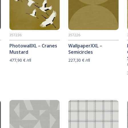
357236
357226
PhotowallXL – Cranes
WallpaperXXL –
Mustard
Semicircles
477,90
€
/rll
227,30
€
/rll