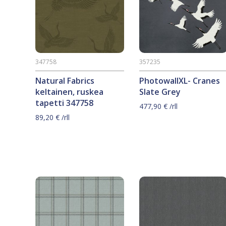
347758
357235
Natural Fabrics
PhotowallXL- Cranes
keltainen, ruskea
Slate Grey
tapetti 347758
477,90
€
/rll
89,20
€
/rll