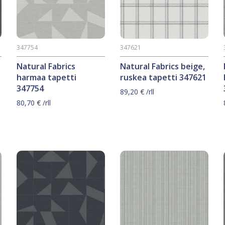
347754
347621
Natural Fabrics
Natural Fabrics beige,
harmaa tapetti
ruskea tapetti 347621
347754
89,20
€
/rll
80,70
€
/rll