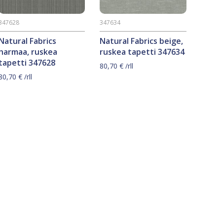
347628
347634
Natural Fabrics
Natural Fabrics beige,
harmaa, ruskea
ruskea tapetti 347634
tapetti 347628
80,70
€
/rll
80,70
€
/rll