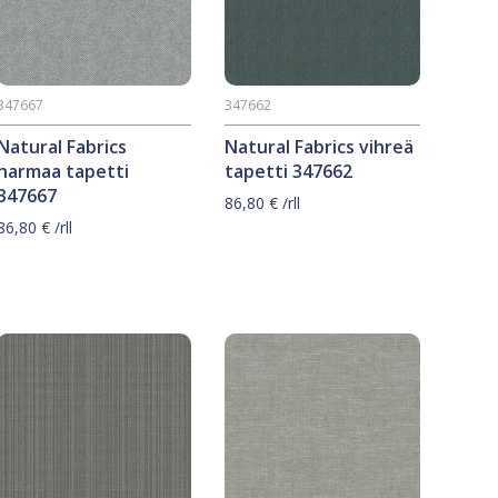
347667
347662
Natural Fabrics
Natural Fabrics vihreä
harmaa tapetti
tapetti 347662
347667
86,80
€
/rll
86,80
€
/rll