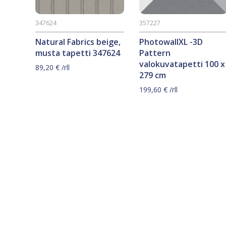
347624
357227
Natural Fabrics beige,
PhotowallXL -3D
musta tapetti 347624
Pattern
valokuvatapetti 100 x
89,20
€
/rll
279 cm
199,60
€
/rll