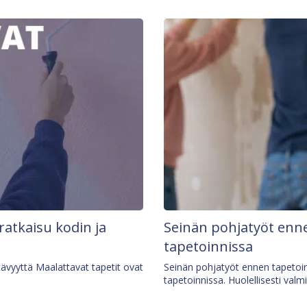
 ratkaisu kodin ja
Seinän pohjatyöt enne
tapetoinnissa
tävyyttä Maalattavat tapetit ovat
Seinän pohjatyöt ennen tapetoin
tapetoinnissa. Huolellisesti valm