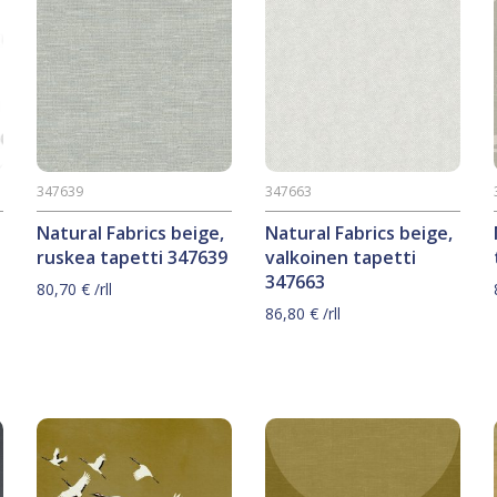
347639
347663
Natural Fabrics beige,
Natural Fabrics beige,
ruskea tapetti 347639
valkoinen tapetti
347663
80,70
€
/rll
86,80
€
/rll