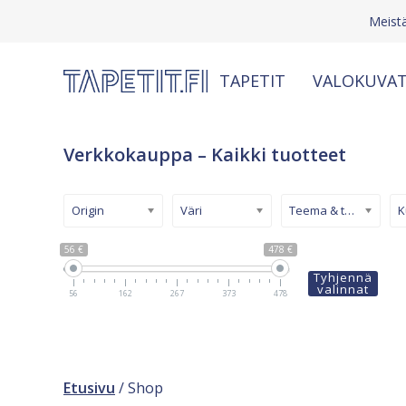
Meist
TAPETIT
VALOKUVAT
Verkkokauppa – Kaikki tuotteet
Origin
Väri
Teema & tyyli
56 €
478 €
Tyhjennä
valinnat
56
162
267
373
478
Etusivu
/ Shop