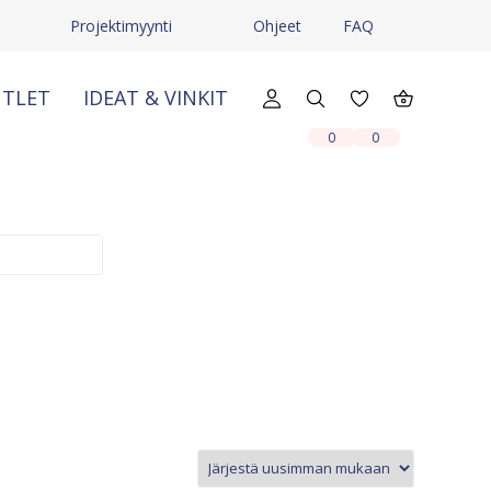
Projektimyynti
Ohjeet
FAQ
TLET
IDEAT & VINKIT
X
X
0
0