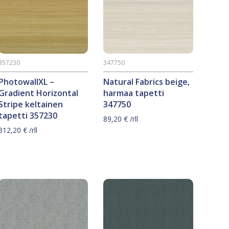
357230
347750
PhotowallXL –
Natural Fabrics beige,
Gradient Horizontal
harmaa tapetti
Stripe keltainen
347750
tapetti 357230
89,20
€
/rll
312,20
€
/rll