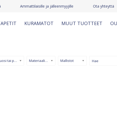
ä
Ammattilaisille ja jälleenmyyjille
Ota yhteyttä
APETIT
KURAMATOT
MUUT TUOTTEET
OU
Kuosi tai pinta
Materiaali/ tuotetyyppi
Mallistot