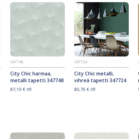
347748
347724
City Chic harmaa,
City Chic metalli,
metalli tapetti 347748
vihreä tapetti 347724
87,10
€
/rll
80,70
€
/rll