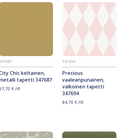
347687
347694
City Chic keltainen,
Precious
metalli tapetti 347687
vaaleanpunainen,
valkoinen tapetti
97,70
€
/rll
347694
84,70
€
/rll