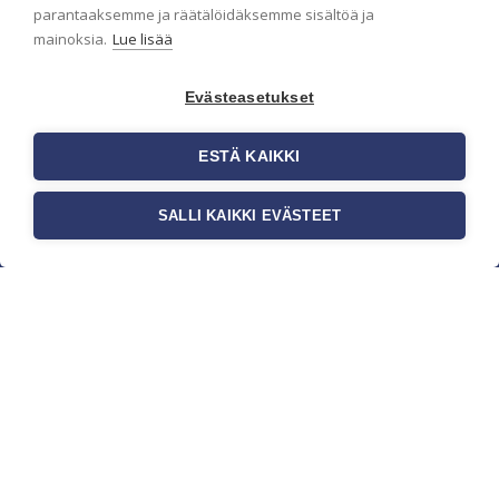
parantaaksemme ja räätälöidäksemme sisältöä ja
mainoksia.
Lue lisää
Evästeasetukset
ESTÄ KAIKKI
SALLI KAIKKI EVÄSTEET
c/o Suomen AM-Markkinointi Oy
Olemme kotimaisten tapettimarkkinoiden
edelläkävijänä ja tuomme kansainväliset
sisustus- ja tapettitrendit suomalaisiin koteihin.
Etsimme jatkuvasti uusia ideoita, inspiraatiota ja
trendejä kansainvälisiltä markkinoilta.
Rekisteriseloste
Toimitusehdot
Brandtool