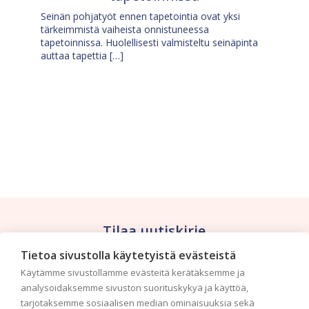
Seinän pohjatyöt ennen tapetointia ovat yksi
tärkeimmistä vaiheista onnistuneessa
tapetoinnissa. Huolellisesti valmisteltu seinäpinta
auttaa tapettia […]
Tilaa uutiskirje
Tietoa sivustolla käytetyistä evästeistä
Haluaisitko nähdä uusimmat tapettimallistot heti
Käytämme sivustollamme evästeitä kerätäksemme ja
ensimmäisenä? Naputtele tiedot alas niin
analysoidaksemme sivuston suorituskykyä ja käyttöä,
pidämme sinut ajantasalla.
tarjotaksemme sosiaalisen median ominaisuuksia sekä