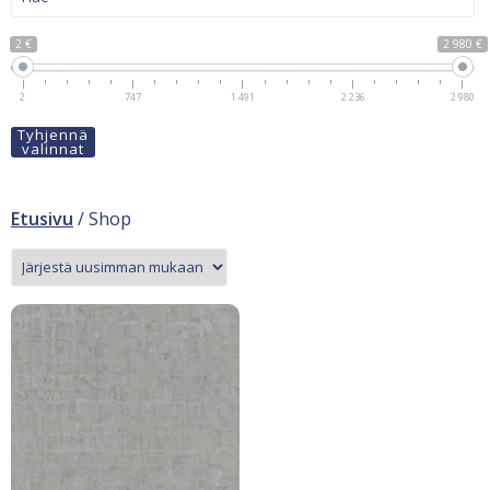
2 €
2 980 €
2
747
1 491
2 236
2 980
Tyhjennä
valinnat
Etusivu
/ Shop