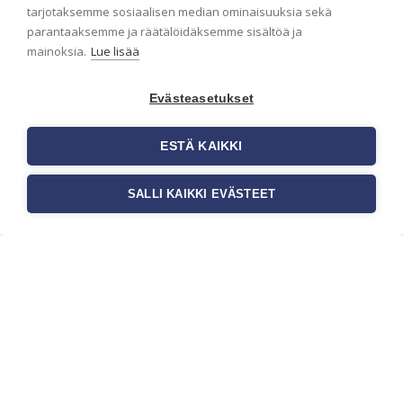
ensimmäisenä? Naputtele tiedot alas niin
tarjotaksemme sosiaalisen median ominaisuuksia sekä
pidämme sinut ajantasalla.
parantaaksemme ja räätälöidäksemme sisältöä ja
mainoksia.
Lue lisää
Evästeasetukset
ESTÄ KAIKKI
SALLI KAIKKI EVÄSTEET
c/o Suomen AM-Markkinointi Oy
Olemme kotimaisten tapettimarkkinoiden
edelläkävijänä ja tuomme kansainväliset
sisustus- ja tapettitrendit suomalaisiin koteihin.
Etsimme jatkuvasti uusia ideoita, inspiraatiota ja