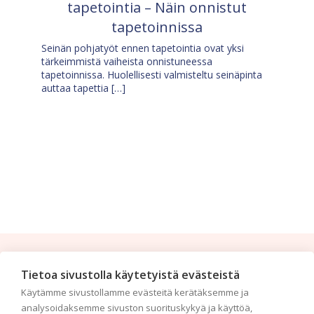
tapetointia – Näin onnistut
tapetoinnissa
Seinän pohjatyöt ennen tapetointia ovat yksi
tärkeimmistä vaiheista onnistuneessa
tapetoinnissa. Huolellisesti valmisteltu seinäpinta
auttaa tapettia […]
Tilaa uutiskirje
Tietoa sivustolla käytetyistä evästeistä
Käytämme sivustollamme evästeitä kerätäksemme ja
Haluaisitko nähdä uusimmat tapettimallistot heti
analysoidaksemme sivuston suorituskykyä ja käyttöä,