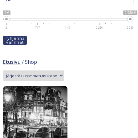
2 €
2 980 €
2
747
1 491
2 236
2 980
Tyhjennä
valinnat
Etusivu
/ Shop