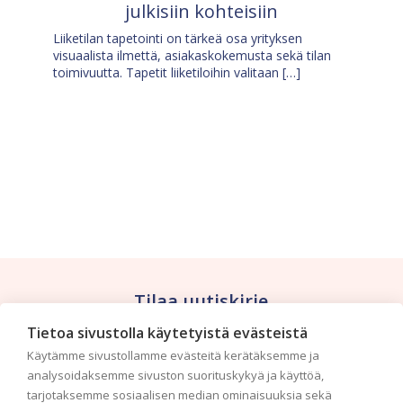
julkisiin kohteisiin
Liiketilan tapetointi on tärkeä osa yrityksen
visuaalista ilmettä, asiakaskokemusta sekä tilan
toimivuutta. Tapetit liiketiloihin valitaan […]
Tilaa uutiskirje
Tietoa sivustolla käytetyistä evästeistä
Haluaisitko nähdä uusimmat tapettimallistot heti
Käytämme sivustollamme evästeitä kerätäksemme ja
ensimmäisenä? Naputtele tiedot alas niin
analysoidaksemme sivuston suorituskykyä ja käyttöä,
pidämme sinut ajantasalla.
tarjotaksemme sosiaalisen median ominaisuuksia sekä