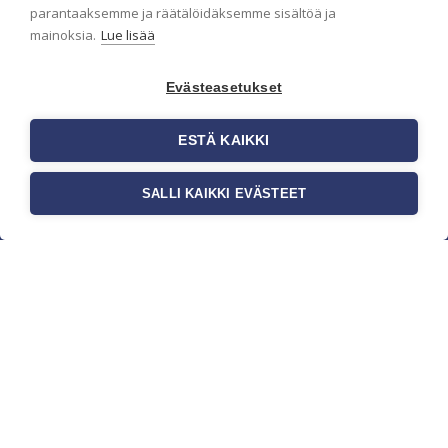
parantaaksemme ja räätälöidäksemme sisältöä ja
mainoksia.
Lue lisää
Evästeasetukset
ESTÄ KAIKKI
SALLI KAIKKI EVÄSTEET
c/o Suomen AM-Markkinointi Oy
Olemme kotimaisten tapettimarkkinoiden
edelläkävijänä ja tuomme kansainväliset
sisustus- ja tapettitrendit suomalaisiin koteihin.
Etsimme jatkuvasti uusia ideoita, inspiraatiota ja
trendejä kansainvälisiltä markkinoilta.
Rekisteriseloste
Toimitusehdot
Brandtool