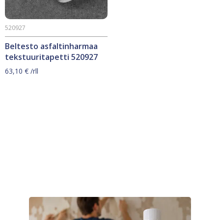
520927
Beltesto asfaltinharmaa
tekstuuritapetti 520927
63,10
€
/rll