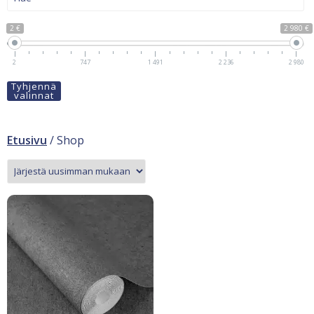
2 €
2 980 €
2
747
1 491
2 236
2 980
Tyhjennä
valinnat
Etusivu
/ Shop