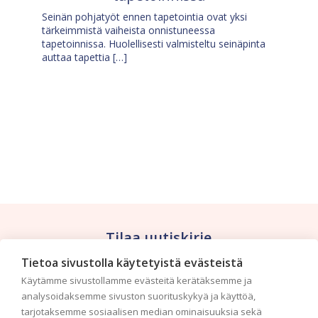
Seinän pohjatyöt ennen tapetointia ovat yksi
tärkeimmistä vaiheista onnistuneessa
tapetoinnissa. Huolellisesti valmisteltu seinäpinta
auttaa tapettia […]
Tilaa uutiskirje
Tietoa sivustolla käytetyistä evästeistä
Haluaisitko nähdä uusimmat tapettimallistot heti
Käytämme sivustollamme evästeitä kerätäksemme ja
ensimmäisenä? Naputtele tiedot alas niin
analysoidaksemme sivuston suorituskykyä ja käyttöä,
pidämme sinut ajantasalla.
tarjotaksemme sosiaalisen median ominaisuuksia sekä