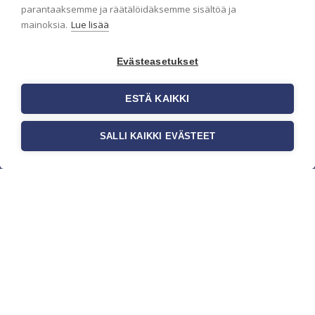
parantaaksemme ja räätälöidäksemme sisältöä ja
mainoksia.
Lue lisää
Evästeasetukset
ESTÄ KAIKKI
SALLI KAIKKI EVÄSTEET
c/o Suomen AM-Markkinointi Oy
Olemme kotimaisten tapettimarkkinoiden
edelläkävijänä ja tuomme kansainväliset
sisustus- ja tapettitrendit suomalaisiin koteihin.
Etsimme jatkuvasti uusia ideoita, inspiraatiota ja
trendejä kansainvälisiltä markkinoilta.
Rekisteriseloste
Toimitusehdot
Brandtool