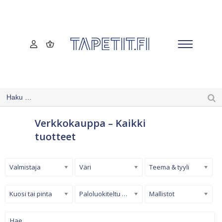
Verkkokauppa – Kaikki
tuotteet
Valmistaja
Väri
Teema & tyyli
Kuosi tai pinta
Paloluokiteltu tapetti
Mallistot