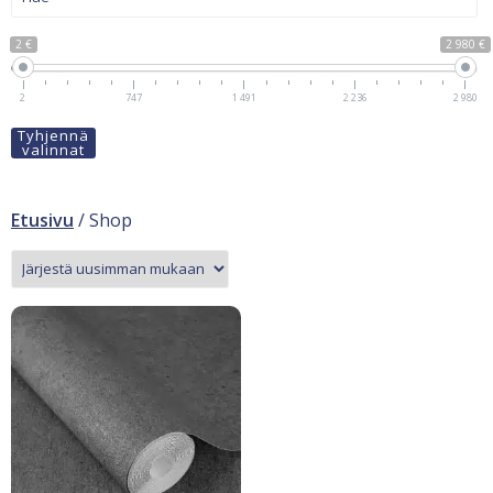
2 €
2 980 €
2
747
1 491
2 236
2 980
Tyhjennä
valinnat
Etusivu
/ Shop