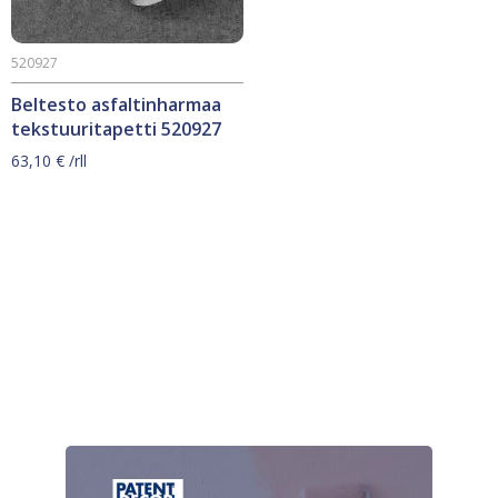
520927
Beltesto asfaltinharmaa
tekstuuritapetti 520927
63,10
€
/rll