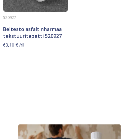
520927
Beltesto asfaltinharmaa
tekstuuritapetti 520927
63,10
€
/rll