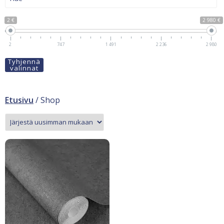
2 €
2 980 €
2
747
1 491
2 236
2 980
Tyhjennä
valinnat
Etusivu
/ Shop