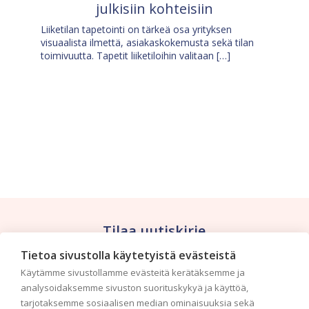
julkisiin kohteisiin
Liiketilan tapetointi on tärkeä osa yrityksen
visuaalista ilmettä, asiakaskokemusta sekä tilan
toimivuutta. Tapetit liiketiloihin valitaan […]
Tilaa uutiskirje
Tietoa sivustolla käytetyistä evästeistä
Haluaisitko nähdä uusimmat tapettimallistot heti
Käytämme sivustollamme evästeitä kerätäksemme ja
ensimmäisenä? Naputtele tiedot alas niin
analysoidaksemme sivuston suorituskykyä ja käyttöä,
pidämme sinut ajantasalla.
tarjotaksemme sosiaalisen median ominaisuuksia sekä