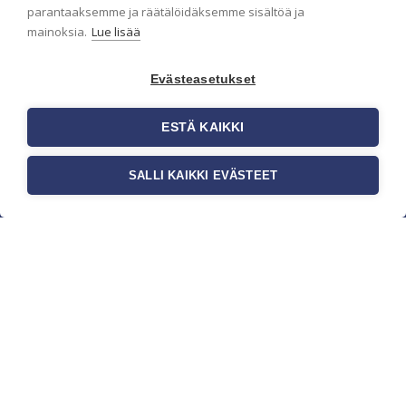
parantaaksemme ja räätälöidäksemme sisältöä ja
mainoksia.
Lue lisää
Evästeasetukset
ESTÄ KAIKKI
SALLI KAIKKI EVÄSTEET
c/o Suomen AM-Markkinointi Oy
Olemme kotimaisten tapettimarkkinoiden
edelläkävijänä ja tuomme kansainväliset
sisustus- ja tapettitrendit suomalaisiin koteihin.
Etsimme jatkuvasti uusia ideoita, inspiraatiota ja
trendejä kansainvälisiltä markkinoilta.
Rekisteriseloste
Toimitusehdot
Brandtool