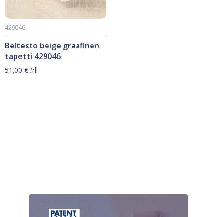
429046
Beltesto beige graafinen
tapetti 429046
51,00
€
/rll