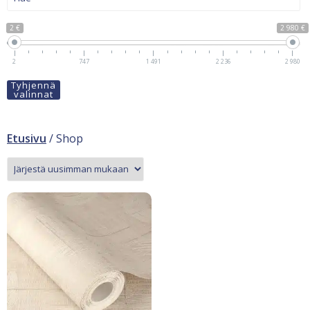
2 €
2 980 €
2
747
1 491
2 236
2 980
Tyhjennä
valinnat
Etusivu
/ Shop