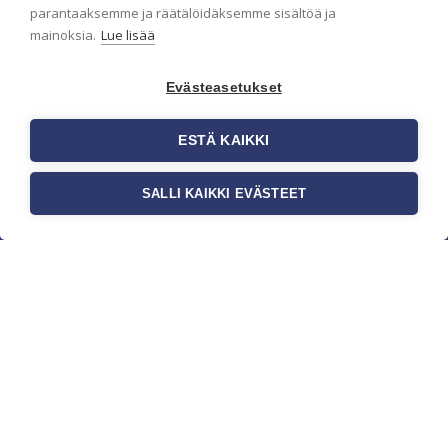
parantaaksemme ja räätälöidäksemme sisältöä ja
mainoksia.
Lue lisää
Evästeasetukset
ESTÄ KAIKKI
SALLI KAIKKI EVÄSTEET
c/o Suomen AM-Markkinointi Oy
Olemme kotimaisten tapettimarkkinoiden
edelläkävijänä ja tuomme kansainväliset
sisustus- ja tapettitrendit suomalaisiin koteihin.
Etsimme jatkuvasti uusia ideoita, inspiraatiota ja
trendejä kansainvälisiltä markkinoilta.
Rekisteriseloste
Toimitusehdot
Brandtool