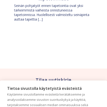
Seinän pohjatyöt ennen tapetointia ovat yksi
tärkeimmistä vaiheista onnistuneessa
tapetoinnissa. Huolellisesti valmisteltu seinäpinta
auttaa tapettia […]
Tilaa uutiskirje
Tietoa sivustolla käytetyistä evästeistä
Haluaisitko nähdä uusimmat tapettimallistot heti
Käytämme sivustollamme evästeitä kerätäksemme ja
ensimmäisenä? Naputtele tiedot alas niin
analysoidaksemme sivuston suorituskykyä ja käyttöä,
pidämme sinut ajantasalla.
tarjotaksemme sosiaalisen median ominaisuuksia sekä