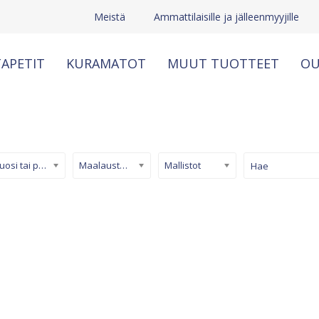
Meistä
Ammattilaisille ja jälleenmyyjille
APETIT
KURAMATOT
MUUT TUOTTEET
OU
Kuosi tai pinta
Maalaustapetti
Mallistot