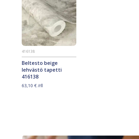
416138
Beltesto beige
lehvästö tapetti
416138
63,10
€
/rll