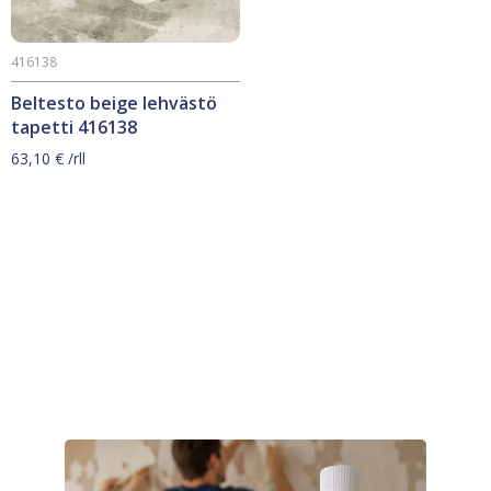
416138
Beltesto beige lehvästö
tapetti 416138
63,10
€
/rll