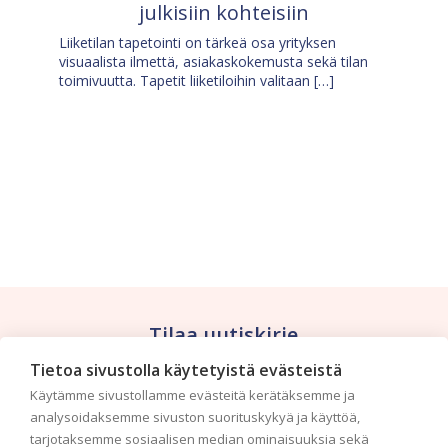
julkisiin kohteisiin
Liiketilan tapetointi on tärkeä osa yrityksen
visuaalista ilmettä, asiakaskokemusta sekä tilan
toimivuutta. Tapetit liiketiloihin valitaan […]
Tilaa uutiskirje
Tietoa sivustolla käytetyistä evästeistä
Haluaisitko nähdä uusimmat tapettimallistot heti
Käytämme sivustollamme evästeitä kerätäksemme ja
ensimmäisenä? Naputtele tiedot alas niin
analysoidaksemme sivuston suorituskykyä ja käyttöä,
pidämme sinut ajantasalla.
tarjotaksemme sosiaalisen median ominaisuuksia sekä