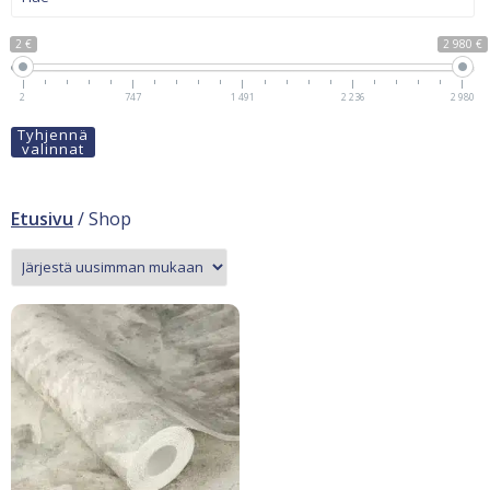
2 €
2 980 €
2
747
1 491
2 236
2 980
Tyhjennä
valinnat
Etusivu
/ Shop