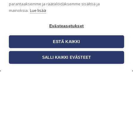
parantaaksemme ja räätälöidäksemme sisältöä ja
mainoksia.
Lue lisää
Evästeasetukset
ESTÄ KAIKKI
SALLI KAIKKI EVÄSTEET
c/o Suomen AM-Markkinointi Oy
Olemme kotimaisten tapettimarkkinoiden
edelläkävijänä ja tuomme kansainväliset
sisustus- ja tapettitrendit suomalaisiin koteihin.
Etsimme jatkuvasti uusia ideoita, inspiraatiota ja
trendejä kansainvälisiltä markkinoilta.
Rekisteriseloste
Toimitusehdot
Brandtool