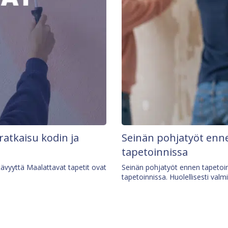
 ratkaisu kodin ja
Seinän pohjatyöt enne
tapetoinnissa
tävyyttä Maalattavat tapetit ovat
Seinän pohjatyöt ennen tapetoin
tapetoinnissa. Huolellisesti valm