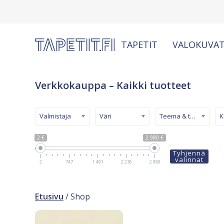
TAPETIT
VALOKUVAT
Verkkokauppa – Kaikki tuotteet
Valmistaja
Väri
Teema & tyyli
2 €
2 980 €
Tyhjennä
valinnat
2
747
1 491
2 236
2 980
Etusivu
/ Shop