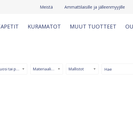
Meistä
Ammattilaisille ja jälleenmyyjille
APETIT
KURAMATOT
MUUT TUOTTEET
OU
Kuosi tai pinta
Materiaali/ tuotetyyppi
Mallistot