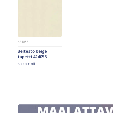
424058
Beltesto beige
tapetti 424058
63,10
€
/rll