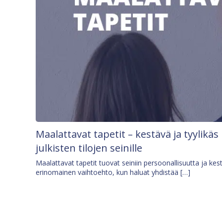
Maalattavat tapetit – kestävä ja tyylikäs
julkisten tilojen seinille
Maalattavat tapetit tuovat seiniin persoonallisuutta ja kes
erinomainen vaihtoehto, kun haluat yhdistää […]