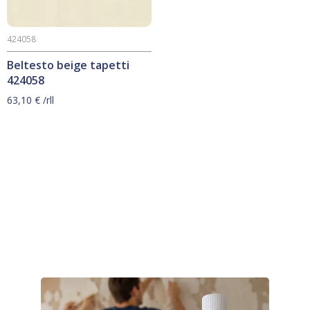
424058
Beltesto beige tapetti
424058
63,10
€
/rll