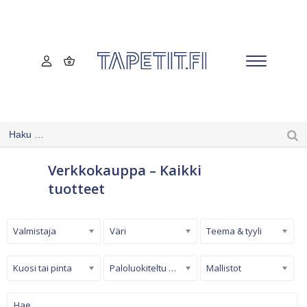
Verkkokauppa – Kaikki
tuotteet
Valmistaja
Väri
Teema & tyyli
Kuosi tai pinta
Paloluokiteltu tapetti
Mallistot