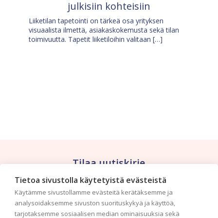
julkisiin kohteisiin
Liiketilan tapetointi on tärkeä osa yrityksen
visuaalista ilmettä, asiakaskokemusta sekä tilan
toimivuutta. Tapetit liiketiloihin valitaan […]
Tilaa uutiskirje
Tietoa sivustolla käytetyistä evästeistä
Haluaisitko nähdä uusimmat tapettimallistot heti
Käytämme sivustollamme evästeitä kerätäksemme ja
ensimmäisenä? Naputtele tiedot alas niin
analysoidaksemme sivuston suorituskykyä ja käyttöä,
pidämme sinut ajantasalla.
tarjotaksemme sosiaalisen median ominaisuuksia sekä