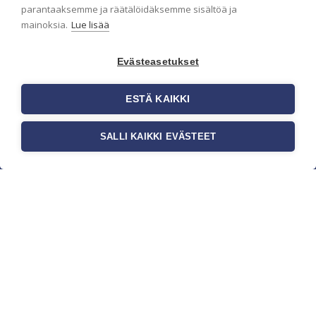
parantaaksemme ja räätälöidäksemme sisältöä ja
mainoksia.
Lue lisää
Evästeasetukset
ESTÄ KAIKKI
SALLI KAIKKI EVÄSTEET
c/o Suomen AM-Markkinointi Oy
Olemme kotimaisten tapettimarkkinoiden
edelläkävijänä ja tuomme kansainväliset
sisustus- ja tapettitrendit suomalaisiin koteihin.
Etsimme jatkuvasti uusia ideoita, inspiraatiota ja
trendejä kansainvälisiltä markkinoilta.
Rekisteriseloste
Toimitusehdot
Brandtool