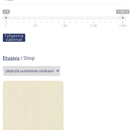
2 €
2 980 €
2
747
1 491
2 236
2 980
Tyhjennä
valinnat
Etusivu
/ Shop