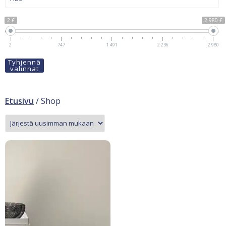
2 €
2 980 €
2
747
1 491
2 236
2 980
Tyhjennä
valinnat
Etusivu
/ Shop