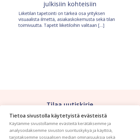
julkisiin kohteisiin
Liiketilan tapetointi on tärkeä osa yrityksen
visuaalista ilmettä, asiakaskokemusta sekä tilan
toimivuutta. Tapetit liiketiloihin valitaan […]
Tilaa uutiskirje
Tietoa sivustolla käytetyistä evästeistä
Haluaisitko nähdä uusimmat tapettimallistot heti
Käytämme sivustollamme evästeitä kerätäksemme ja
ensimmäisenä? Naputtele tiedot alas niin
analysoidaksemme sivuston suorituskykyä ja käyttöä,
pidämme sinut ajantasalla.
tarjotaksemme sosiaalisen median ominaisuuksia sekä