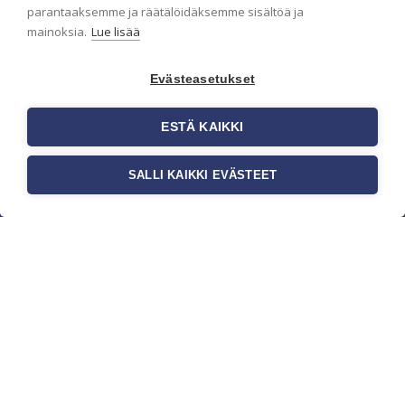
parantaaksemme ja räätälöidäksemme sisältöä ja
mainoksia.
Lue lisää
Evästeasetukset
ESTÄ KAIKKI
SALLI KAIKKI EVÄSTEET
c/o Suomen AM-Markkinointi Oy
Olemme kotimaisten tapettimarkkinoiden
edelläkävijänä ja tuomme kansainväliset
sisustus- ja tapettitrendit suomalaisiin koteihin.
Etsimme jatkuvasti uusia ideoita, inspiraatiota ja
trendejä kansainvälisiltä markkinoilta.
Rekisteriseloste
Toimitusehdot
Brandtool