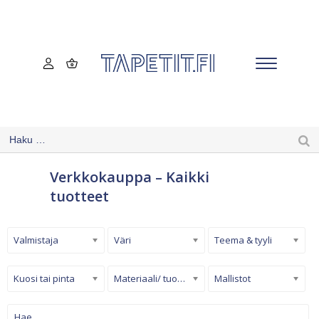
Verkkokauppa – Kaikki
tuotteet
Valmistaja
Väri
Teema & tyyli
Kuosi tai pinta
Materiaali/ tuotetyyppi
Mallistot