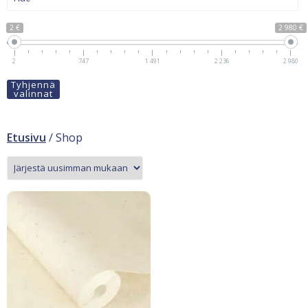
2 €
2 980 €
2
747
1 491
2 236
2 980
Tyhjennä
valinnat
Etusivu
/ Shop