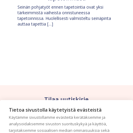
Seinän pohjatyöt ennen tapetointia ovat yksi
tärkeimmistä vaiheista onnistuneessa
tapetoinnissa. Huolellisesti valmisteltu seinäpinta
auttaa tapettia […]
Tilaa uutiskirje
Tietoa sivustolla käytetyistä evästeistä
Haluaisitko nähdä uusimmat tapettimallistot heti
Käytämme sivustollamme evästeitä kerätäksemme ja
ensimmäisenä? Naputtele tiedot alas niin
analysoidaksemme sivuston suorituskykyä ja käyttöä,
pidämme sinut ajantasalla.
tarjotaksemme sosiaalisen median ominaisuuksia sekä