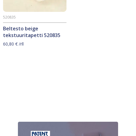
520835
Beltesto beige
tekstuuritapetti 520835
60,80
€
/rll