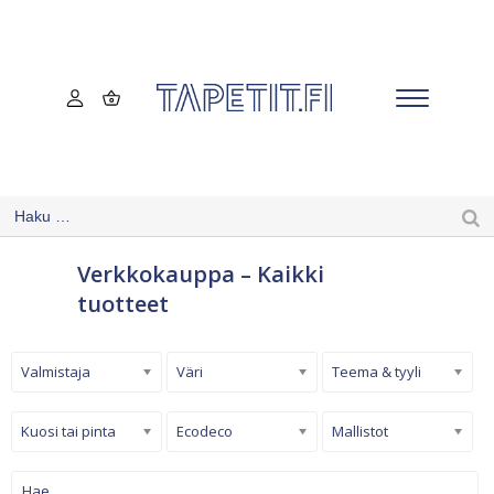
Verkkokauppa – Kaikki
tuotteet
Valmistaja
Väri
Teema & tyyli
Kuosi tai pinta
Ecodeco
Mallistot