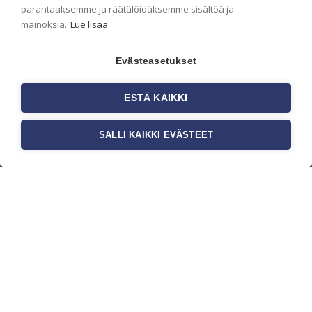
parantaaksemme ja räätälöidäksemme sisältöä ja
mainoksia.
Lue lisää
Evästeasetukset
ESTÄ KAIKKI
SALLI KAIKKI EVÄSTEET
c/o Suomen AM-Markkinointi Oy
Olemme kotimaisten tapettimarkkinoiden
edelläkävijänä ja tuomme kansainväliset
sisustus- ja tapettitrendit suomalaisiin koteihin.
Etsimme jatkuvasti uusia ideoita, inspiraatiota ja
trendejä kansainvälisiltä markkinoilta.
Rekisteriseloste
Toimitusehdot
Brandtool