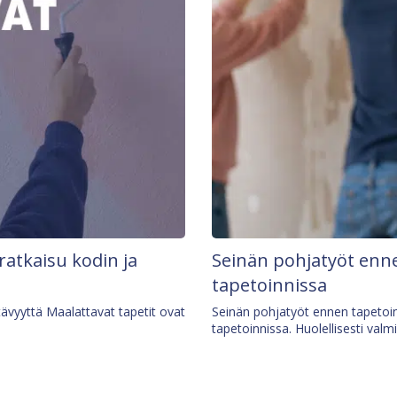
 ratkaisu kodin ja
Seinän pohjatyöt enne
tapetoinnissa
tävyyttä Maalattavat tapetit ovat
Seinän pohjatyöt ennen tapetoin
tapetoinnissa. Huolellisesti valm