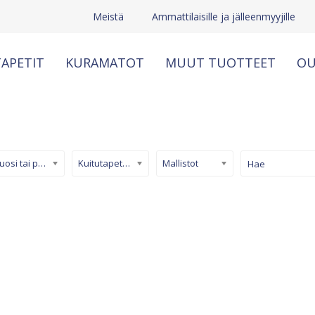
Meistä
Ammattilaisille ja jälleenmyyjille
APETIT
KURAMATOT
MUUT TUOTTEET
OU
Kuosi tai pinta
Kuitutapetti (non-woven)
Mallistot