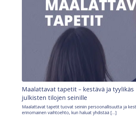
Maalattavat tapetit – kestävä ja tyylikäs
julkisten tilojen seinille
Maalattavat tapetit tuovat seiniin persoonallisuutta ja kes
erinomainen vaihtoehto, kun haluat yhdistää […]