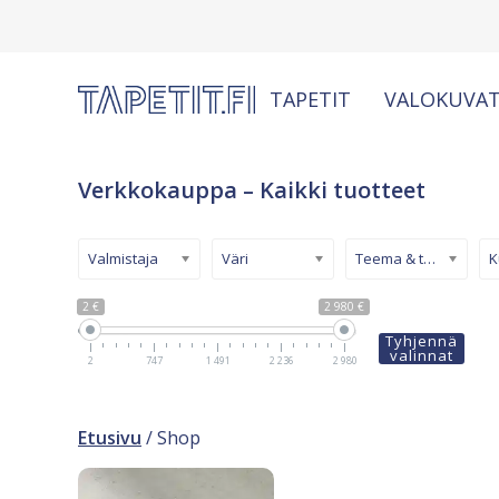
TAPETIT
VALOKUVAT
Verkkokauppa – Kaikki tuotteet
Valmistaja
Väri
Teema & tyyli
2 €
2 980 €
Tyhjennä
valinnat
2
747
1 491
2 236
2 980
Etusivu
/ Shop