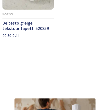
520859
Beltesto greige
tekstuuritapetti 520859
60,80
€
/rll