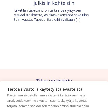
julkisiin kohteisiin
Liiketilan tapetointi on tärkeä osa yrityksen
visuaalista ilmettä, asiakaskokemusta sekä tilan
toimivuutta. Tapetit liiketiloihin valitaan […]
Tilaa uutiskirje
Tietoa sivustolla käytetyistä evästeistä
Haluaisitko nähdä uusimmat tapettimallistot heti
Käytämme sivustollamme evästeitä kerätäksemme ja
ensimmäisenä? Naputtele tiedot alas niin
analysoidaksemme sivuston suorituskykyä ja käyttöä,
pidämme sinut ajantasalla.
tarjotaksemme sosiaalisen median ominaisuuksia sekä