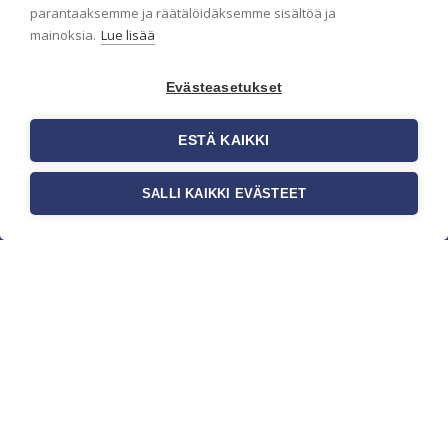
parantaaksemme ja räätälöidäksemme sisältöä ja
mainoksia.
Lue lisää
Evästeasetukset
ESTÄ KAIKKI
SALLI KAIKKI EVÄSTEET
c/o Suomen AM-Markkinointi Oy
Olemme kotimaisten tapettimarkkinoiden
edelläkävijänä ja tuomme kansainväliset
sisustus- ja tapettitrendit suomalaisiin koteihin.
Etsimme jatkuvasti uusia ideoita, inspiraatiota ja
trendejä kansainvälisiltä markkinoilta.
Rekisteriseloste
Toimitusehdot
Brandtool