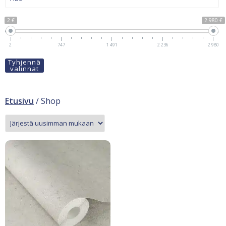
2 €
2 980 €
2
747
1 491
2 236
2 980
Tyhjennä
valinnat
Etusivu
/ Shop