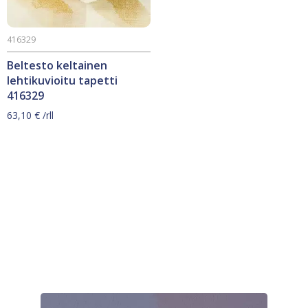
416329
Beltesto keltainen
lehtikuvioitu tapetti
416329
63,10
€
/rll