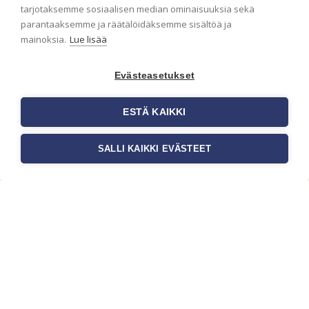
ensimmäisenä? Naputtele tiedot alas niin
tarjotaksemme sosiaalisen median ominaisuuksia sekä
pidämme sinut ajantasalla.
parantaaksemme ja räätälöidäksemme sisältöä ja
mainoksia.
Lue lisää
Evästeasetukset
ESTÄ KAIKKI
SALLI KAIKKI EVÄSTEET
c/o Suomen AM-Markkinointi Oy
Olemme kotimaisten tapettimarkkinoiden
edelläkävijänä ja tuomme kansainväliset
sisustus- ja tapettitrendit suomalaisiin koteihin.
Etsimme jatkuvasti uusia ideoita, inspiraatiota ja