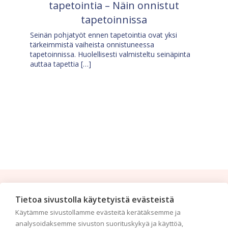
tapetointia – Näin onnistut
tapetoinnissa
Seinän pohjatyöt ennen tapetointia ovat yksi
tärkeimmistä vaiheista onnistuneessa
tapetoinnissa. Huolellisesti valmisteltu seinäpinta
auttaa tapettia […]
Tilaa uutiskirje
Tietoa sivustolla käytetyistä evästeistä
Käytämme sivustollamme evästeitä kerätäksemme ja
Haluaisitko nähdä uusimmat tapettimallistot heti
analysoidaksemme sivuston suorituskykyä ja käyttöä,