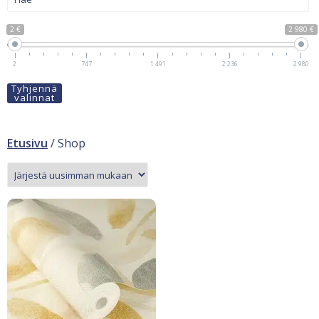
2 €
2 980 €
2
747
1 491
2 236
2 980
Tyhjennä
valinnat
Etusivu
/ Shop