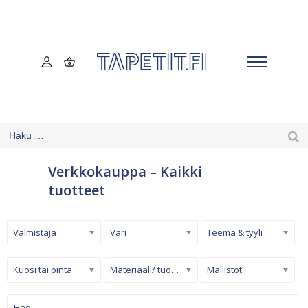
Verkkokauppa – Kaikki
tuotteet
Valmistaja
Väri
Teema & tyyli
Kuosi tai pinta
Materiaali/ tuotetyyppi
Mallistot