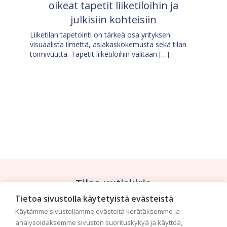
oikeat tapetit liiketiloihin ja
julkisiin kohteisiin
Liiketilan tapetointi on tärkeä osa yrityksen
visuaalista ilmettä, asiakaskokemusta sekä tilan
toimivuutta. Tapetit liiketiloihin valitaan […]
Tilaa uutiskirje
Tietoa sivustolla käytetyistä evästeistä
Haluaisitko nähdä uusimmat tapettimallistot heti
Käytämme sivustollamme evästeitä kerätäksemme ja
ensimmäisenä? Naputtele tiedot alas niin
analysoidaksemme sivuston suorituskykyä ja käyttöä,