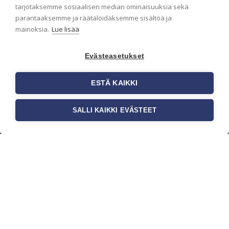
pidämme sinut ajantasalla.
tarjotaksemme sosiaalisen median ominaisuuksia sekä
parantaaksemme ja räätälöidäksemme sisältöä ja
mainoksia.
Lue lisää
Evästeasetukset
ESTÄ KAIKKI
SALLI KAIKKI EVÄSTEET
c/o Suomen AM-Markkinointi Oy
Olemme kotimaisten tapettimarkkinoiden
edelläkävijänä ja tuomme kansainväliset
sisustus- ja tapettitrendit suomalaisiin koteihin.
Etsimme jatkuvasti uusia ideoita, inspiraatiota ja
trendejä kansainvälisiltä markkinoilta.