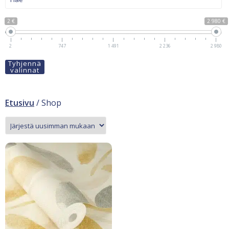
2 €
2 980 €
2
747
1 491
2 236
2 980
Tyhjennä
valinnat
Etusivu
/ Shop