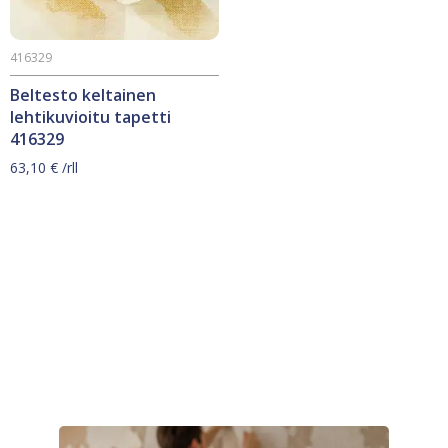
416329
Beltesto keltainen
lehtikuvioitu tapetti
416329
63,10
€
/rll