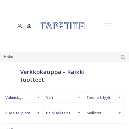
Verkkokauppa – Kaikki
tuotteet
Valmistaja
Väri
Teema & tyyli
Kuosi tai pinta
Paloluokiteltu tapetti
Mallistot