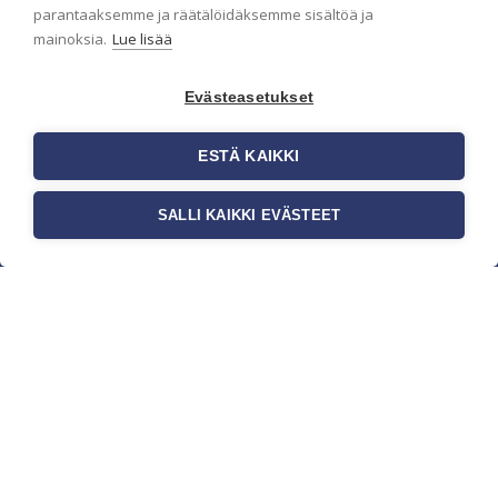
parantaaksemme ja räätälöidäksemme sisältöä ja
mainoksia.
Lue lisää
Evästeasetukset
ESTÄ KAIKKI
SALLI KAIKKI EVÄSTEET
c/o Suomen AM-Markkinointi Oy
Olemme kotimaisten tapettimarkkinoiden
edelläkävijänä ja tuomme kansainväliset
sisustus- ja tapettitrendit suomalaisiin koteihin.
Etsimme jatkuvasti uusia ideoita, inspiraatiota ja
trendejä kansainvälisiltä markkinoilta.
Rekisteriseloste
Toimitusehdot
Brandtool