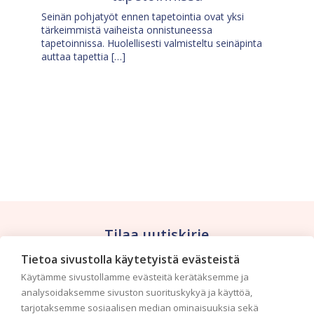
Seinän pohjatyöt ennen tapetointia ovat yksi
tärkeimmistä vaiheista onnistuneessa
tapetoinnissa. Huolellisesti valmisteltu seinäpinta
auttaa tapettia […]
Tilaa uutiskirje
Tietoa sivustolla käytetyistä evästeistä
Haluaisitko nähdä uusimmat tapettimallistot heti
Käytämme sivustollamme evästeitä kerätäksemme ja
ensimmäisenä? Naputtele tiedot alas niin
analysoidaksemme sivuston suorituskykyä ja käyttöä,
pidämme sinut ajantasalla.
tarjotaksemme sosiaalisen median ominaisuuksia sekä