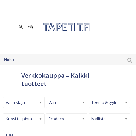
Verkkokauppa – Kaikki
tuotteet
Valmistaja
Väri
Teema & tyyli
Kuosi tai pinta
Ecodeco
Mallistot