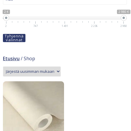
2 €
2 980 €
2
747
1 491
2 236
2 980
Tyhjennä
valinnat
Etusivu
/ Shop