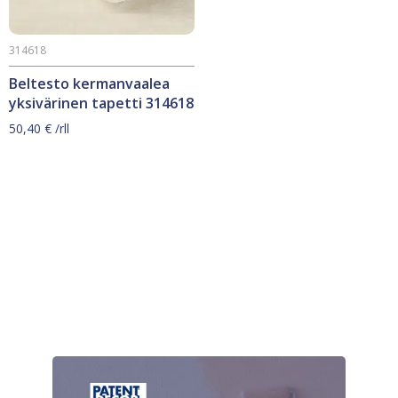
314618
Beltesto kermanvaalea
yksivärinen tapetti 314618
50,40
€
/rll