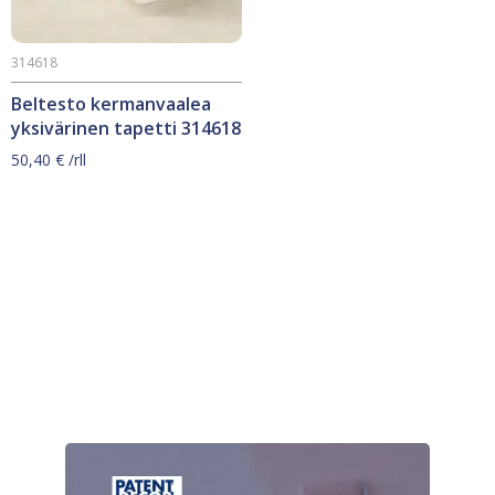
314618
Beltesto kermanvaalea
yksivärinen tapetti 314618
50,40
€
/rll