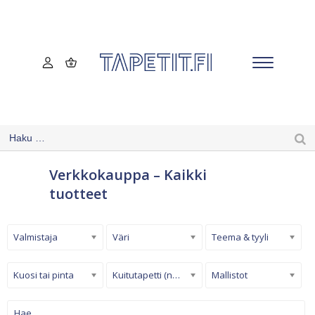
Verkkokauppa – Kaikki
tuotteet
Valmistaja
Väri
Teema & tyyli
Kuosi tai pinta
Kuitutapetti (non-woven)
Mallistot