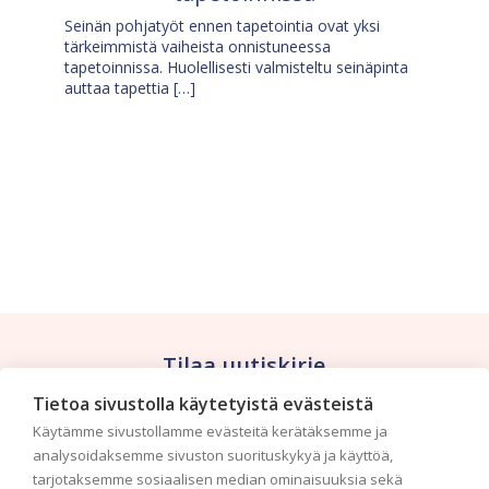
Seinän pohjatyöt ennen tapetointia ovat yksi
tärkeimmistä vaiheista onnistuneessa
tapetoinnissa. Huolellisesti valmisteltu seinäpinta
auttaa tapettia […]
Tilaa uutiskirje
Tietoa sivustolla käytetyistä evästeistä
Haluaisitko nähdä uusimmat tapettimallistot heti
Käytämme sivustollamme evästeitä kerätäksemme ja
ensimmäisenä? Naputtele tiedot alas niin
analysoidaksemme sivuston suorituskykyä ja käyttöä,
pidämme sinut ajantasalla.
tarjotaksemme sosiaalisen median ominaisuuksia sekä