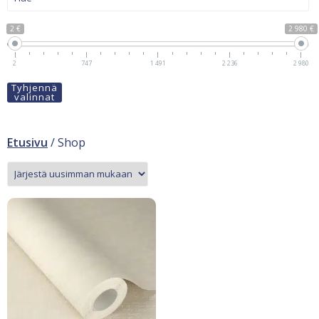
2 €
2 980 €
2
747
1 491
2 236
2 980
Tyhjennä
valinnat
Etusivu
/ Shop