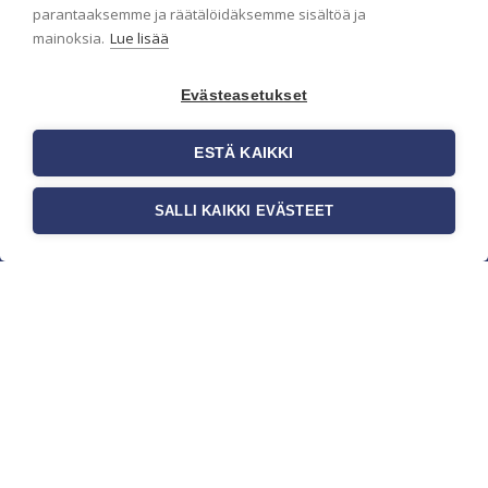
parantaaksemme ja räätälöidäksemme sisältöä ja
mainoksia.
Lue lisää
Evästeasetukset
ESTÄ KAIKKI
SALLI KAIKKI EVÄSTEET
c/o Suomen AM-Markkinointi Oy
Olemme kotimaisten tapettimarkkinoiden
edelläkävijänä ja tuomme kansainväliset
sisustus- ja tapettitrendit suomalaisiin koteihin.
Etsimme jatkuvasti uusia ideoita, inspiraatiota ja
trendejä kansainvälisiltä markkinoilta.
Rekisteriseloste
Toimitusehdot
Brandtool