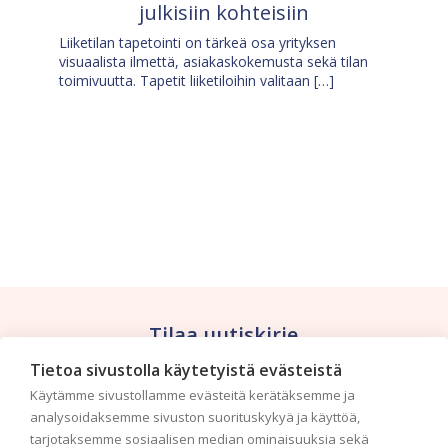
julkisiin kohteisiin
Liiketilan tapetointi on tärkeä osa yrityksen
visuaalista ilmettä, asiakaskokemusta sekä tilan
toimivuutta. Tapetit liiketiloihin valitaan […]
Tilaa uutiskirje
Tietoa sivustolla käytetyistä evästeistä
Haluaisitko nähdä uusimmat tapettimallistot heti
Käytämme sivustollamme evästeitä kerätäksemme ja
ensimmäisenä? Naputtele tiedot alas niin
analysoidaksemme sivuston suorituskykyä ja käyttöä,
pidämme sinut ajantasalla.
tarjotaksemme sosiaalisen median ominaisuuksia sekä