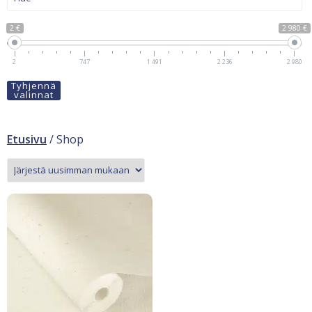
2 €
2 980 €
2
747
1 491
2 236
2 980
Tyhjennä
valinnat
Etusivu
/ Shop