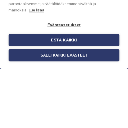
parantaaksemme ja räätälöidäksemme sisältöä ja
mainoksia.
Lue lisää
Evästeasetukset
ESTÄ KAIKKI
SALLI KAIKKI EVÄSTEET
c/o Suomen AM-Markkinointi Oy
Olemme kotimaisten tapettimarkkinoiden
edelläkävijänä ja tuomme kansainväliset
sisustus- ja tapettitrendit suomalaisiin koteihin.
Etsimme jatkuvasti uusia ideoita, inspiraatiota ja
trendejä kansainvälisiltä markkinoilta.
Rekisteriseloste
Toimitusehdot
Brandtool