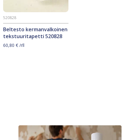
520828
Beltesto kermanvalkoinen
tekstuuritapetti 520828
60,80
€
/rll