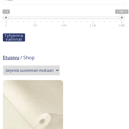
2 €
2 980 €
2
747
1 491
2 236
2 980
Tyhjennä
valinnat
Etusivu
/ Shop