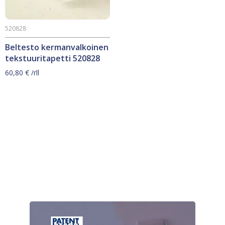
520828
Beltesto kermanvalkoinen
tekstuuritapetti 520828
60,80
€
/rll