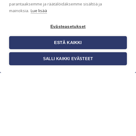
parantaaksemme ja räätälöidäksemme sisältöä ja
mainoksia.
Lue lisää
Evästeasetukset
ESTÄ KAIKKI
SALLI KAIKKI EVÄSTEET
c/o Suomen AM-Markkinointi Oy
Olemme kotimaisten tapettimarkkinoiden
edelläkävijänä ja tuomme kansainväliset
sisustus- ja tapettitrendit suomalaisiin koteihin.
Etsimme jatkuvasti uusia ideoita, inspiraatiota ja
trendejä kansainvälisiltä markkinoilta.
Rekisteriseloste
Toimitusehdot
Brandtool