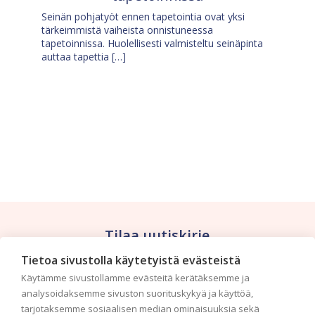
Seinän pohjatyöt ennen tapetointia ovat yksi
tärkeimmistä vaiheista onnistuneessa
tapetoinnissa. Huolellisesti valmisteltu seinäpinta
auttaa tapettia […]
Tilaa uutiskirje
Tietoa sivustolla käytetyistä evästeistä
Haluaisitko nähdä uusimmat tapettimallistot heti
Käytämme sivustollamme evästeitä kerätäksemme ja
ensimmäisenä? Naputtele tiedot alas niin
analysoidaksemme sivuston suorituskykyä ja käyttöä,
pidämme sinut ajantasalla.
tarjotaksemme sosiaalisen median ominaisuuksia sekä