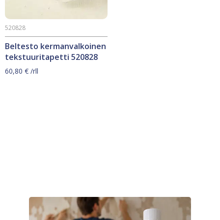
520828
Beltesto kermanvalkoinen
tekstuuritapetti 520828
60,80
€
/rll