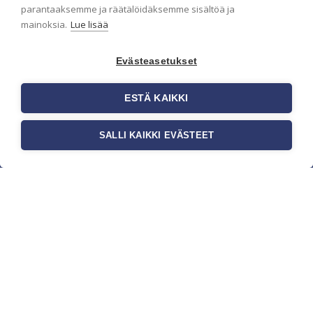
parantaaksemme ja räätälöidäksemme sisältöä ja
mainoksia.
Lue lisää
Evästeasetukset
ESTÄ KAIKKI
SALLI KAIKKI EVÄSTEET
c/o Suomen AM-Markkinointi Oy
Olemme kotimaisten tapettimarkkinoiden
edelläkävijänä ja tuomme kansainväliset
sisustus- ja tapettitrendit suomalaisiin koteihin.
Etsimme jatkuvasti uusia ideoita, inspiraatiota ja
trendejä kansainvälisiltä markkinoilta.
Rekisteriseloste
Toimitusehdot
Brandtool