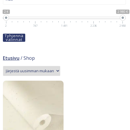
2 €
2 980 €
2
747
1 491
2 236
2 980
Tyhjennä
valinnat
Etusivu
/ Shop