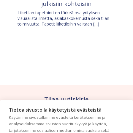
julkisiin kohteisiin
Liiketilan tapetointi on tärkeä osa yrityksen
visuaalista ilmettä, asiakaskokemusta sekä tilan
toimivuutta. Tapetit liiketiloihin valitaan […]
Tilaa uutiskirje
Tietoa sivustolla käytetyistä evästeistä
Haluaisitko nähdä uusimmat tapettimallistot heti
Käytämme sivustollamme evästeitä kerätäksemme ja
ensimmäisenä? Naputtele tiedot alas niin
analysoidaksemme sivuston suorituskykyä ja käyttöä,
pidämme sinut ajantasalla.
tarjotaksemme sosiaalisen median ominaisuuksia sekä