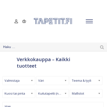
Verkkokauppa – Kaikki
tuotteet
Valmistaja
Väri
Teema & tyyli
Kuosi tai pinta
Kuitutapetti (non-woven)
Mallistot