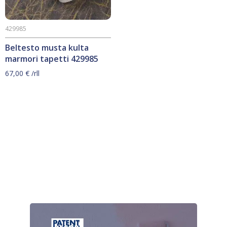
429985
Beltesto musta kulta
marmori tapetti 429985
67,00
€
/rll