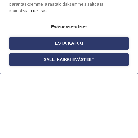
parantaaksemme ja räätälöidäksemme sisältöä ja
mainoksia.
Lue lisää
Evästeasetukset
ESTÄ KAIKKI
SALLI KAIKKI EVÄSTEET
c/o Suomen AM-Markkinointi Oy
Olemme kotimaisten tapettimarkkinoiden
edelläkävijänä ja tuomme kansainväliset
sisustus- ja tapettitrendit suomalaisiin koteihin.
Etsimme jatkuvasti uusia ideoita, inspiraatiota ja
trendejä kansainvälisiltä markkinoilta.
Rekisteriseloste
Toimitusehdot
Brandtool