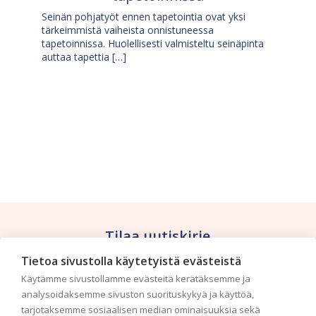
Seinän pohjatyöt ennen tapetointia ovat yksi
tärkeimmistä vaiheista onnistuneessa
tapetoinnissa. Huolellisesti valmisteltu seinäpinta
auttaa tapettia […]
Tilaa uutiskirje
Tietoa sivustolla käytetyistä evästeistä
Haluaisitko nähdä uusimmat tapettimallistot heti
Käytämme sivustollamme evästeitä kerätäksemme ja
ensimmäisenä? Naputtele tiedot alas niin
analysoidaksemme sivuston suorituskykyä ja käyttöä,
pidämme sinut ajantasalla.
tarjotaksemme sosiaalisen median ominaisuuksia sekä