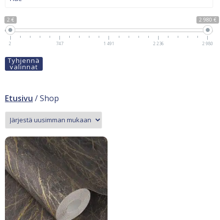
2 €
2 980 €
2
747
1 491
2 236
2 980
Tyhjennä
valinnat
Etusivu
/ Shop