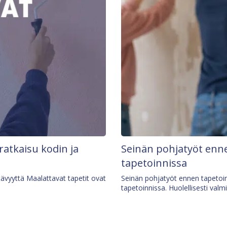
 ratkaisu kodin ja
Seinän pohjatyöt enne
tapetoinnissa
tävyyttä Maalattavat tapetit ovat
Seinän pohjatyöt ennen tapetoin
tapetoinnissa. Huolellisesti valm