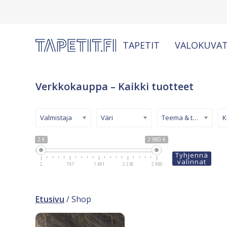
TAPETIT
VALOKUVAT
Verkkokauppa – Kaikki tuotteet
Valmistaja
Väri
Teema & tyyli
2 €
2 980 €
Tyhjennä
valinnat
2
747
1 491
2 236
2 980
Etusivu
/ Shop