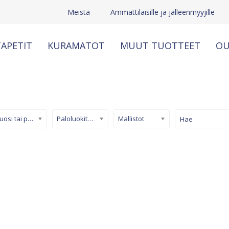
Meistä
Ammattilaisille ja jälleenmyyjille
APETIT
KURAMATOT
MUUT TUOTTEET
OU
Kuosi tai pinta
Paloluokiteltu tapetti
Mallistot