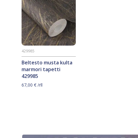
429985
Beltesto musta kulta
marmori tapetti
429985
67,00
€
/rll