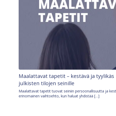
Maalattavat tapetit – kestävä ja tyylikäs
julkisten tilojen seinille
Maalattavat tapetit tuovat seiniin persoonallisuutta ja kes
erinomainen vaihtoehto, kun haluat yhdistää […]