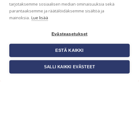
ensimmäisenä? Naputtele tiedot alas niin
tarjotaksemme sosiaalisen median ominaisuuksia sekä
pidämme sinut ajantasalla.
parantaaksemme ja räätälöidäksemme sisältöä ja
mainoksia.
Lue lisää
Evästeasetukset
ESTÄ KAIKKI
SALLI KAIKKI EVÄSTEET
c/o Suomen AM-Markkinointi Oy
Olemme kotimaisten tapettimarkkinoiden
edelläkävijänä ja tuomme kansainväliset
sisustus- ja tapettitrendit suomalaisiin koteihin.
Etsimme jatkuvasti uusia ideoita, inspiraatiota ja