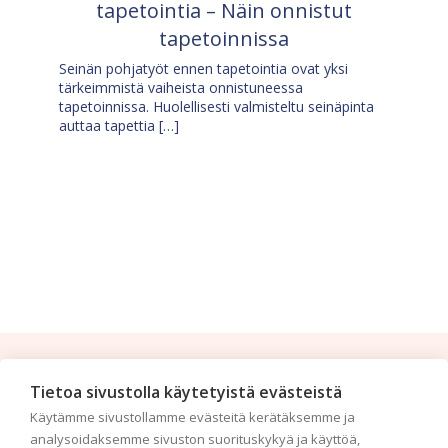
tapetointia – Näin onnistut
tapetoinnissa
Seinän pohjatyöt ennen tapetointia ovat yksi
tärkeimmistä vaiheista onnistuneessa
tapetoinnissa. Huolellisesti valmisteltu seinäpinta
auttaa tapettia […]
Tilaa uutiskirje
Tietoa sivustolla käytetyistä evästeistä
Käytämme sivustollamme evästeitä kerätäksemme ja
Haluaisitko nähdä uusimmat tapettimallistot heti
analysoidaksemme sivuston suorituskykyä ja käyttöä,