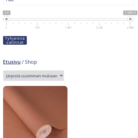
2 €
2 980 €
2
747
1 491
2 236
2 980
Tyhjennä
valinnat
Etusivu
/ Shop