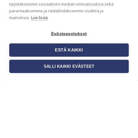
ensimmäisenä? Naputtele tiedot alas niin
tarjotaksemme sosiaalisen median ominaisuuksia sekä
pidämme sinut ajantasalla.
parantaaksemme ja räätälöidäksemme sisältöä ja
mainoksia.
Lue lisää
Evästeasetukset
ESTÄ KAIKKI
SALLI KAIKKI EVÄSTEET
c/o Suomen AM-Markkinointi Oy
Olemme kotimaisten tapettimarkkinoiden
edelläkävijänä ja tuomme kansainväliset
sisustus- ja tapettitrendit suomalaisiin koteihin.
Etsimme jatkuvasti uusia ideoita, inspiraatiota ja