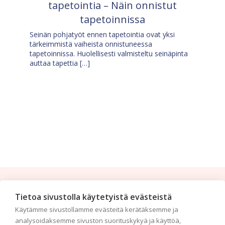
tapetointia – Näin onnistut
tapetoinnissa
Seinän pohjatyöt ennen tapetointia ovat yksi
tärkeimmistä vaiheista onnistuneessa
tapetoinnissa. Huolellisesti valmisteltu seinäpinta
auttaa tapettia […]
Tilaa uutiskirje
Tietoa sivustolla käytetyistä evästeistä
Käytämme sivustollamme evästeitä kerätäksemme ja
Haluaisitko nähdä uusimmat tapettimallistot heti
analysoidaksemme sivuston suorituskykyä ja käyttöä,