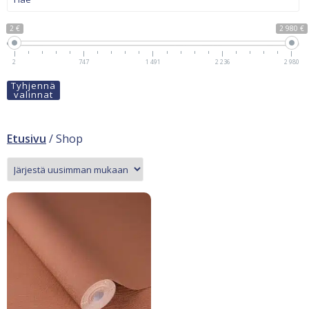
2 €
2 980 €
2
747
1 491
2 236
2 980
Tyhjennä
valinnat
Etusivu
/ Shop