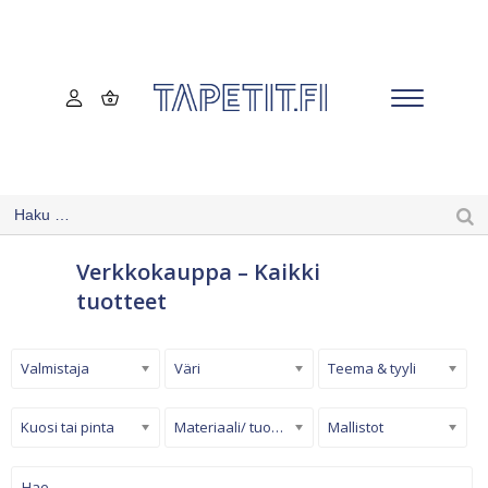
Verkkokauppa – Kaikki
tuotteet
Valmistaja
Väri
Teema & tyyli
Kuosi tai pinta
Materiaali/ tuotetyyppi
Mallistot