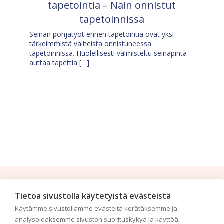
tapetointia – Näin onnistut
tapetoinnissa
Seinän pohjatyöt ennen tapetointia ovat yksi
tärkeimmistä vaiheista onnistuneessa
tapetoinnissa. Huolellisesti valmisteltu seinäpinta
auttaa tapettia […]
Tilaa uutiskirje
Tietoa sivustolla käytetyistä evästeistä
Käytämme sivustollamme evästeitä kerätäksemme ja
Haluaisitko nähdä uusimmat tapettimallistot heti
analysoidaksemme sivuston suorituskykyä ja käyttöä,