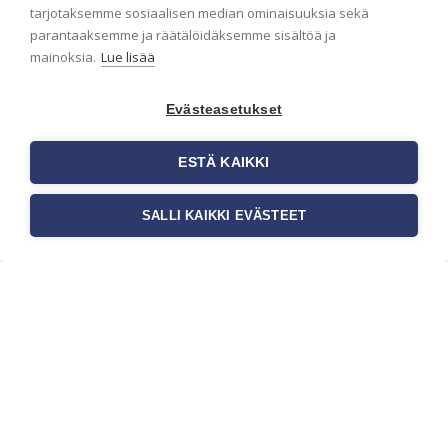
ensimmäisenä? Naputtele tiedot alas niin
tarjotaksemme sosiaalisen median ominaisuuksia sekä
pidämme sinut ajantasalla.
parantaaksemme ja räätälöidäksemme sisältöä ja
mainoksia.
Lue lisää
Evästeasetukset
ESTÄ KAIKKI
SALLI KAIKKI EVÄSTEET
c/o Suomen AM-Markkinointi Oy
Olemme kotimaisten tapettimarkkinoiden
edelläkävijänä ja tuomme kansainväliset
sisustus- ja tapettitrendit suomalaisiin koteihin.
Etsimme jatkuvasti uusia ideoita, inspiraatiota ja