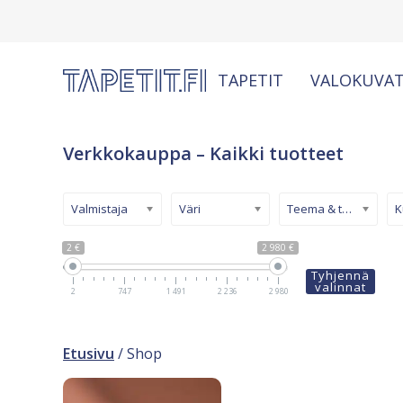
TAPETIT
VALOKUVAT
Verkkokauppa – Kaikki tuotteet
Valmistaja
Väri
Teema & tyyli
2 €
2 980 €
Tyhjennä
valinnat
2
747
1 491
2 236
2 980
Etusivu
/ Shop