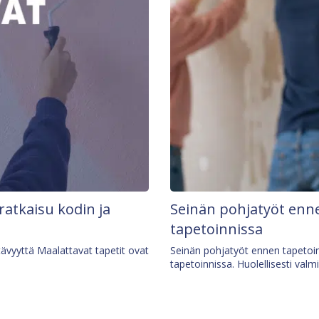
 ratkaisu kodin ja
Seinän pohjatyöt enne
tapetoinnissa
tävyyttä Maalattavat tapetit ovat
Seinän pohjatyöt ennen tapetoin
tapetoinnissa. Huolellisesti valm