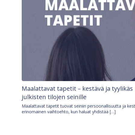
Maalattavat tapetit – kestävä ja tyylikäs
julkisten tilojen seinille
Maalattavat tapetit tuovat seiniin persoonallisuutta ja kes
erinomainen vaihtoehto, kun haluat yhdistää […]