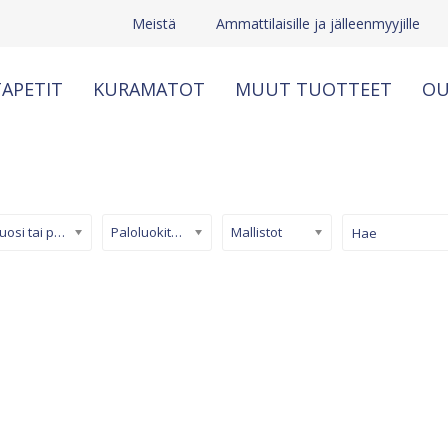
Meistä
Ammattilaisille ja jälleenmyyjille
APETIT
KURAMATOT
MUUT TUOTTEET
OU
Kuosi tai pinta
Paloluokiteltu tapetti
Mallistot