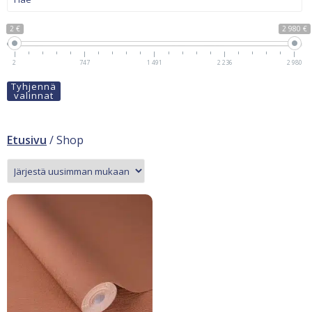
2 €
2 980 €
2
747
1 491
2 236
2 980
Tyhjennä
valinnat
Etusivu
/ Shop