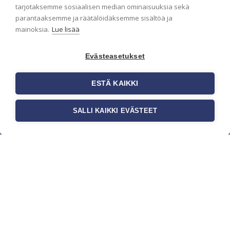
pidämme sinut ajantasalla.
tarjotaksemme sosiaalisen median ominaisuuksia sekä
parantaaksemme ja räätälöidäksemme sisältöä ja
mainoksia.
Lue lisää
Evästeasetukset
ESTÄ KAIKKI
SALLI KAIKKI EVÄSTEET
c/o Suomen AM-Markkinointi Oy
Olemme kotimaisten tapettimarkkinoiden
edelläkävijänä ja tuomme kansainväliset
sisustus- ja tapettitrendit suomalaisiin koteihin.
Etsimme jatkuvasti uusia ideoita, inspiraatiota ja
trendejä kansainvälisiltä markkinoilta.