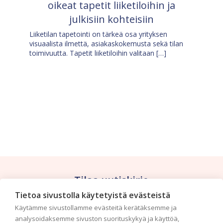
oikeat tapetit liiketiloihin ja
julkisiin kohteisiin
Liiketilan tapetointi on tärkeä osa yrityksen
visuaalista ilmettä, asiakaskokemusta sekä tilan
toimivuutta. Tapetit liiketiloihin valitaan […]
Tilaa uutiskirje
Tietoa sivustolla käytetyistä evästeistä
Haluaisitko nähdä uusimmat tapettimallistot heti
Käytämme sivustollamme evästeitä kerätäksemme ja
ensimmäisenä? Naputtele tiedot alas niin
analysoidaksemme sivuston suorituskykyä ja käyttöä,