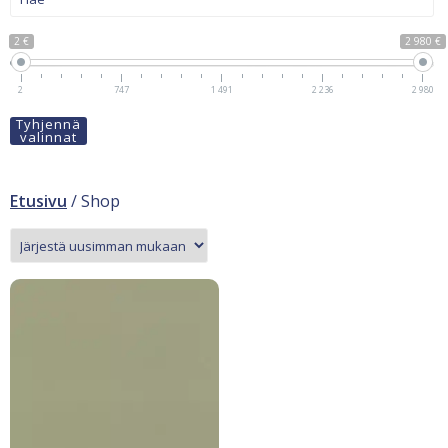
2 €
2 980 €
2
747
1 491
2 236
2 980
Tyhjennä
valinnat
Etusivu
/ Shop