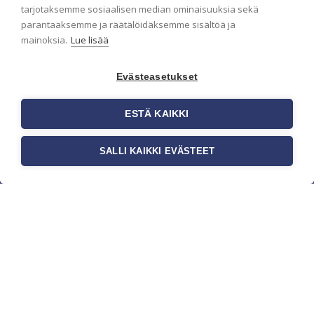
pidämme sinut ajantasalla.
tarjotaksemme sosiaalisen median ominaisuuksia sekä
parantaaksemme ja räätälöidäksemme sisältöä ja
mainoksia.
Lue lisää
Evästeasetukset
ESTÄ KAIKKI
SALLI KAIKKI EVÄSTEET
c/o Suomen AM-Markkinointi Oy
Olemme kotimaisten tapettimarkkinoiden
edelläkävijänä ja tuomme kansainväliset
sisustus- ja tapettitrendit suomalaisiin koteihin.
Etsimme jatkuvasti uusia ideoita, inspiraatiota ja
trendejä kansainvälisiltä markkinoilta.