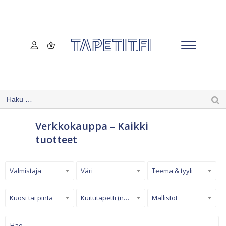
Verkkokauppa – Kaikki
tuotteet
Valmistaja
Väri
Teema & tyyli
Kuosi tai pinta
Kuitutapetti (non-woven)
Mallistot