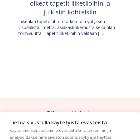
oikeat tapetit liiketiloihin ja
julkisiin kohteisiin
Liiketilan tapetointi on tärkeä osa yrityksen
visuaalista ilmettä, asiakaskokemusta sekä tilan
toimivuutta. Tapetit liiketiloihin valitaan […]
Tilaa uutiskirje
Tietoa sivustolla käytetyistä evästeistä
Haluaisitko nähdä uusimmat tapettimallistot heti
Käytämme sivustollamme evästeitä kerätäksemme ja
ensimmäisenä? Naputtele tiedot alas niin
analysoidaksemme sivuston suorituskykyä ja käyttöä,