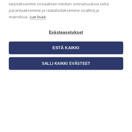
ensimmäisenä? Naputtele tiedot alas niin
tarjotaksemme sosiaalisen median ominaisuuksia sekä
pidämme sinut ajantasalla.
parantaaksemme ja räätälöidäksemme sisältöä ja
mainoksia.
Lue lisää
Evästeasetukset
ESTÄ KAIKKI
SALLI KAIKKI EVÄSTEET
c/o Suomen AM-Markkinointi Oy
Olemme kotimaisten tapettimarkkinoiden
edelläkävijänä ja tuomme kansainväliset
sisustus- ja tapettitrendit suomalaisiin koteihin.
Etsimme jatkuvasti uusia ideoita, inspiraatiota ja