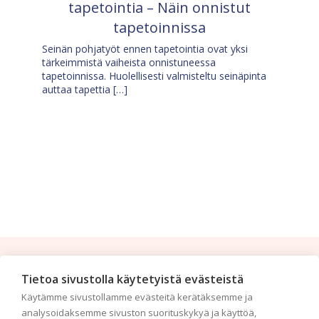
tapetointia – Näin onnistut
tapetoinnissa
Seinän pohjatyöt ennen tapetointia ovat yksi
tärkeimmistä vaiheista onnistuneessa
tapetoinnissa. Huolellisesti valmisteltu seinäpinta
auttaa tapettia […]
Tilaa uutiskirje
Tietoa sivustolla käytetyistä evästeistä
Käytämme sivustollamme evästeitä kerätäksemme ja
Haluaisitko nähdä uusimmat tapettimallistot heti
analysoidaksemme sivuston suorituskykyä ja käyttöä,