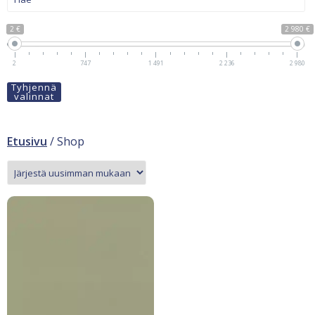
2 €
2 980 €
2
747
1 491
2 236
2 980
Tyhjennä
valinnat
Etusivu
/ Shop