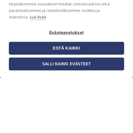
pidämme sinut ajantasalla.
tarjotaksemme sosiaalisen median ominaisuuksia sekä
parantaaksemme ja räätälöidäksemme sisältöä ja
mainoksia.
Lue lisää
Evästeasetukset
ESTÄ KAIKKI
SALLI KAIKKI EVÄSTEET
c/o Suomen AM-Markkinointi Oy
Olemme kotimaisten tapettimarkkinoiden
edelläkävijänä ja tuomme kansainväliset
sisustus- ja tapettitrendit suomalaisiin koteihin.
Etsimme jatkuvasti uusia ideoita, inspiraatiota ja
trendejä kansainvälisiltä markkinoilta.