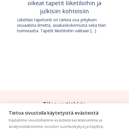
oikeat tapetit liiketiloihin ja
julkisiin kohteisiin
Liiketilan tapetointi on tärkeä osa yrityksen
visuaalista ilmettä, asiakaskokemusta sekä tilan
toimivuutta. Tapetit liiketiloihin valitaan […]
Tilaa uutiskirje
Tietoa sivustolla käytetyistä evästeistä
Haluaisitko nähdä uusimmat tapettimallistot heti
Käytämme sivustollamme evästeitä kerätäksemme ja
ensimmäisenä? Naputtele tiedot alas niin
analysoidaksemme sivuston suorituskykyä ja käyttöä,