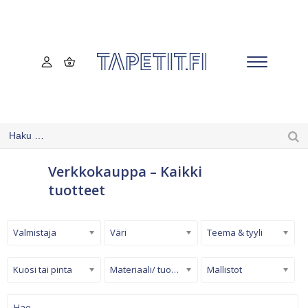
Verkkokauppa – Kaikki
tuotteet
Valmistaja
Väri
Teema & tyyli
Kuosi tai pinta
Materiaali/ tuotetyyppi
Mallistot