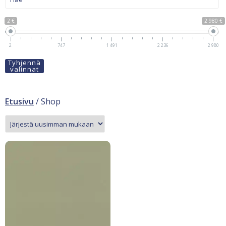
2 €
2 980 €
2
747
1 491
2 236
2 980
Tyhjennä
valinnat
Etusivu
/ Shop