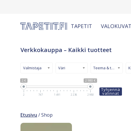
TAPETIT
VALOKUVAT
Verkkokauppa – Kaikki tuotteet
Valmistaja
Väri
Teema & tyyli
2 €
2 980 €
Tyhjennä
valinnat
2
747
1 491
2 236
2 980
Etusivu
/ Shop