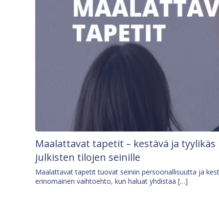
Maalattavat tapetit – kestävä ja tyylikäs
julkisten tilojen seinille
Maalattavat tapetit tuovat seiniin persoonallisuutta ja kes
erinomainen vaihtoehto, kun haluat yhdistää […]