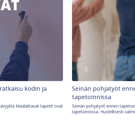
 ratkaisu kodin ja
Seinän pohjatyöt enne
tapetoinnissa
tävyyttä Maalattavat tapetit ovat
Seinän pohjatyöt ennen tapetoin
tapetoinnissa. Huolellisesti valm