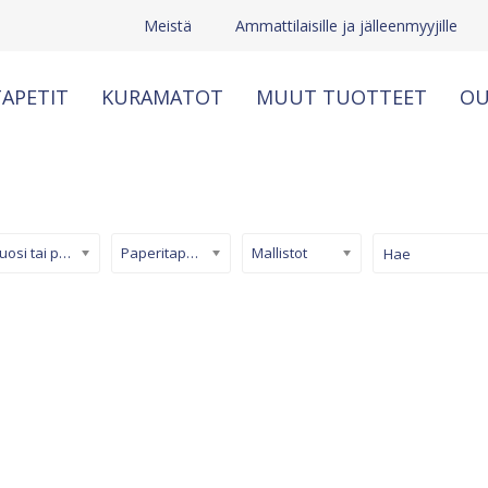
Meistä
Ammattilaisille ja jälleenmyyjille
APETIT
KURAMATOT
MUUT TUOTTEET
OU
Kuosi tai pinta
Paperitapetti
Mallistot