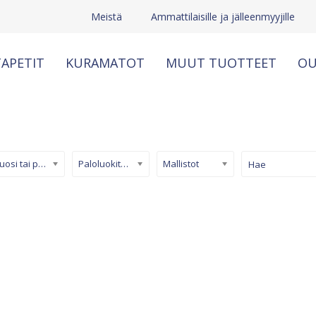
Meistä
Ammattilaisille ja jälleenmyyjille
APETIT
KURAMATOT
MUUT TUOTTEET
OU
Kuosi tai pinta
Paloluokiteltu tapetti
Mallistot