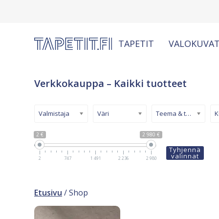
TAPETIT
VALOKUVAT
Verkkokauppa – Kaikki tuotteet
Valmistaja
Väri
Teema & tyyli
2 €
2 980 €
Tyhjennä
valinnat
2
747
1 491
2 236
2 980
Etusivu
/ Shop