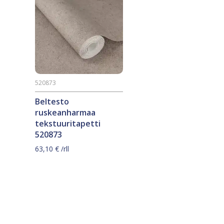
520873
Beltesto
ruskeanharmaa
tekstuuritapetti
520873
63,10
€
/rll