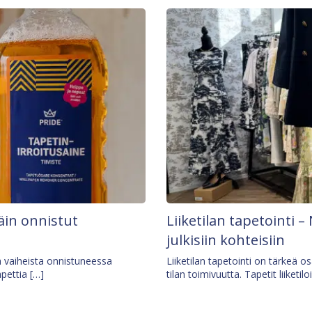
äin onnistut
Liiketilan tapetointi – 
julkisiin kohteisiin
ä vaiheista onnistuneessa
Liiketilan tapetointi on tärkeä 
apettia […]
tilan toimivuutta. Tapetit liiketilo