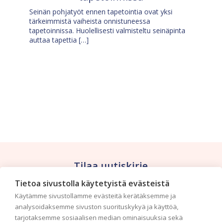
Seinän pohjatyöt ennen tapetointia ovat yksi
tärkeimmistä vaiheista onnistuneessa
tapetoinnissa. Huolellisesti valmisteltu seinäpinta
auttaa tapettia […]
Tilaa uutiskirje
Tietoa sivustolla käytetyistä evästeistä
Haluaisitko nähdä uusimmat tapettimallistot heti
Käytämme sivustollamme evästeitä kerätäksemme ja
ensimmäisenä? Naputtele tiedot alas niin
analysoidaksemme sivuston suorituskykyä ja käyttöä,
pidämme sinut ajantasalla.
tarjotaksemme sosiaalisen median ominaisuuksia sekä