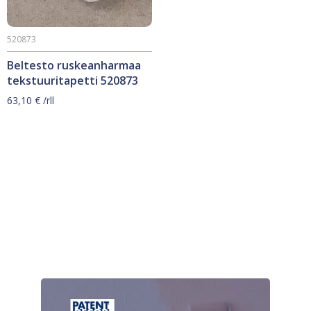
520873
Beltesto ruskeanharmaa
tekstuuritapetti 520873
63,10
€
/rll