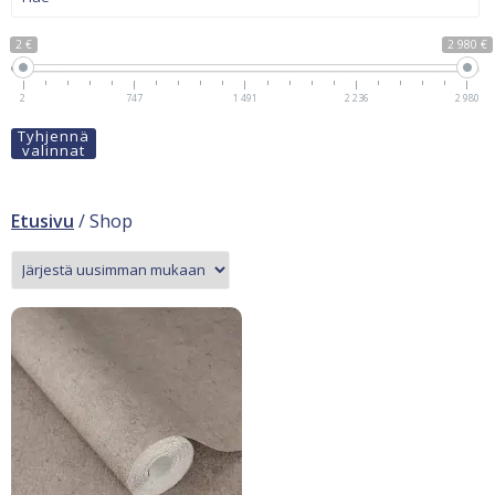
2 €
2 980 €
2
747
1 491
2 236
2 980
Tyhjennä
valinnat
Etusivu
/ Shop