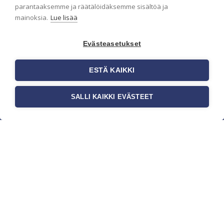
parantaaksemme ja räätälöidäksemme sisältöä ja
mainoksia.
Lue lisää
Evästeasetukset
ESTÄ KAIKKI
SALLI KAIKKI EVÄSTEET
c/o Suomen AM-Markkinointi Oy
Olemme kotimaisten tapettimarkkinoiden
edelläkävijänä ja tuomme kansainväliset
sisustus- ja tapettitrendit suomalaisiin koteihin.
Etsimme jatkuvasti uusia ideoita, inspiraatiota ja
trendejä kansainvälisiltä markkinoilta.
Rekisteriseloste
Toimitusehdot
Brandtool