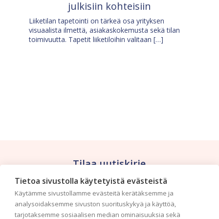
julkisiin kohteisiin
Liiketilan tapetointi on tärkeä osa yrityksen
visuaalista ilmettä, asiakaskokemusta sekä tilan
toimivuutta. Tapetit liiketiloihin valitaan […]
Tilaa uutiskirje
Tietoa sivustolla käytetyistä evästeistä
Haluaisitko nähdä uusimmat tapettimallistot heti
Käytämme sivustollamme evästeitä kerätäksemme ja
ensimmäisenä? Naputtele tiedot alas niin
analysoidaksemme sivuston suorituskykyä ja käyttöä,
pidämme sinut ajantasalla.
tarjotaksemme sosiaalisen median ominaisuuksia sekä