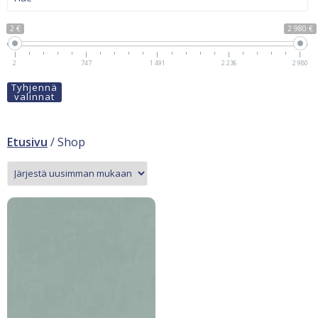
2 €
2 980 €
2
747
1 491
2 236
2 980
Tyhjennä
valinnat
Etusivu
/ Shop