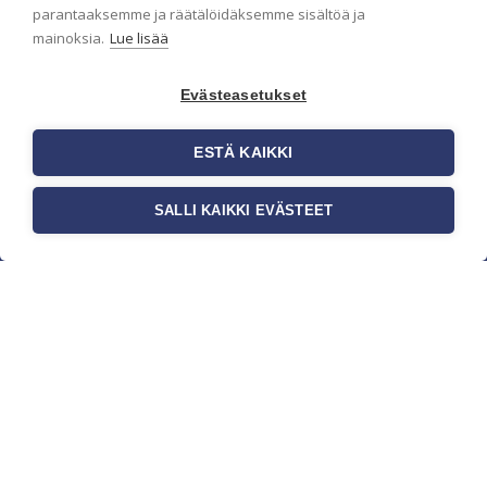
parantaaksemme ja räätälöidäksemme sisältöä ja
mainoksia.
Lue lisää
Evästeasetukset
ESTÄ KAIKKI
SALLI KAIKKI EVÄSTEET
c/o Suomen AM-Markkinointi Oy
Olemme kotimaisten tapettimarkkinoiden
edelläkävijänä ja tuomme kansainväliset
sisustus- ja tapettitrendit suomalaisiin koteihin.
Etsimme jatkuvasti uusia ideoita, inspiraatiota ja
trendejä kansainvälisiltä markkinoilta.
Rekisteriseloste
Toimitusehdot
Brandtool