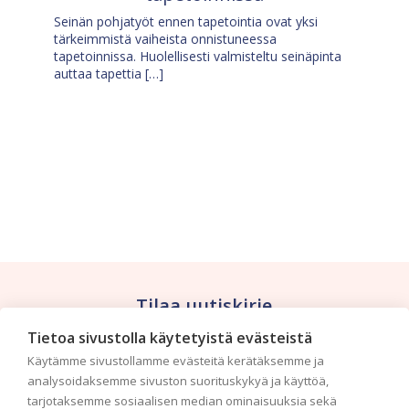
Seinän pohjatyöt ennen tapetointia ovat yksi
tärkeimmistä vaiheista onnistuneessa
tapetoinnissa. Huolellisesti valmisteltu seinäpinta
auttaa tapettia […]
Tilaa uutiskirje
Tietoa sivustolla käytetyistä evästeistä
Haluaisitko nähdä uusimmat tapettimallistot heti
Käytämme sivustollamme evästeitä kerätäksemme ja
ensimmäisenä? Naputtele tiedot alas niin
analysoidaksemme sivuston suorituskykyä ja käyttöä,
pidämme sinut ajantasalla.
tarjotaksemme sosiaalisen median ominaisuuksia sekä