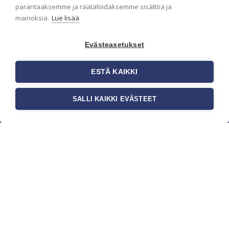
parantaaksemme ja räätälöidäksemme sisältöä ja
mainoksia.
Lue lisää
Evästeasetukset
ESTÄ KAIKKI
SALLI KAIKKI EVÄSTEET
c/o Suomen AM-Markkinointi Oy
Olemme kotimaisten tapettimarkkinoiden
edelläkävijänä ja tuomme kansainväliset
sisustus- ja tapettitrendit suomalaisiin koteihin.
Etsimme jatkuvasti uusia ideoita, inspiraatiota ja
trendejä kansainvälisiltä markkinoilta.
Rekisteriseloste
Toimitusehdot
Brandtool