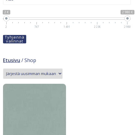
2 €
2 980 €
2
747
1 491
2 236
2 980
Tyhjennä
valinnat
Etusivu
/ Shop