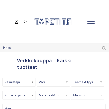
Verkkokauppa – Kaikki
tuotteet
Valmistaja
Väri
Teema & tyyli
Kuosi tai pinta
Materiaali/ tuotetyyppi
Mallistot