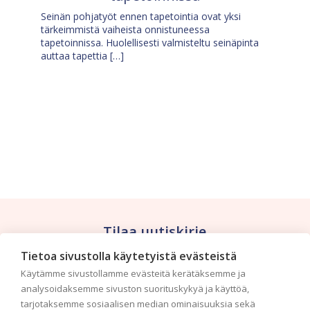
Seinän pohjatyöt ennen tapetointia ovat yksi
tärkeimmistä vaiheista onnistuneessa
tapetoinnissa. Huolellisesti valmisteltu seinäpinta
auttaa tapettia […]
Tilaa uutiskirje
Tietoa sivustolla käytetyistä evästeistä
Haluaisitko nähdä uusimmat tapettimallistot heti
Käytämme sivustollamme evästeitä kerätäksemme ja
ensimmäisenä? Naputtele tiedot alas niin
analysoidaksemme sivuston suorituskykyä ja käyttöä,
pidämme sinut ajantasalla.
tarjotaksemme sosiaalisen median ominaisuuksia sekä