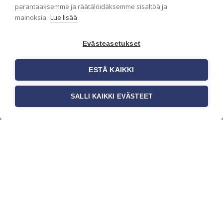
parantaaksemme ja räätälöidäksemme sisältöä ja
mainoksia.
Lue lisää
Evästeasetukset
ESTÄ KAIKKI
SALLI KAIKKI EVÄSTEET
c/o Suomen AM-Markkinointi Oy
Olemme kotimaisten tapettimarkkinoiden
edelläkävijänä ja tuomme kansainväliset
sisustus- ja tapettitrendit suomalaisiin koteihin.
Etsimme jatkuvasti uusia ideoita, inspiraatiota ja
trendejä kansainvälisiltä markkinoilta.
Rekisteriseloste
Toimitusehdot
Brandtool