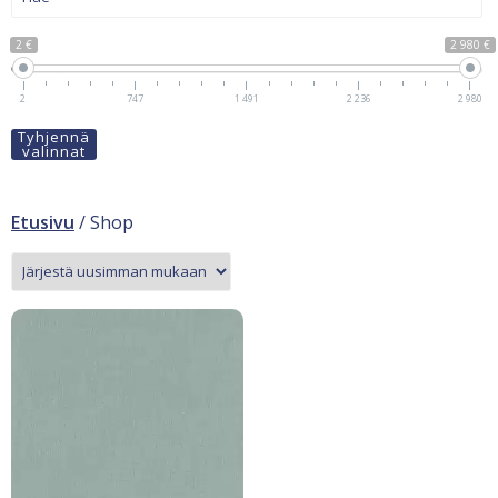
2 €
2 980 €
2
747
1 491
2 236
2 980
Tyhjennä
valinnat
Etusivu
/ Shop