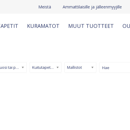
Meistä
Ammattilaisille ja jälleenmyyjille
APETIT
KURAMATOT
MUUT TUOTTEET
OU
Kuosi tai pinta
Kuitutapetti (non-woven)
Mallistot