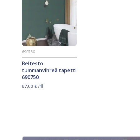
690750
Beltesto
tummanvihreä tapetti
690750
67,00
€
/rll