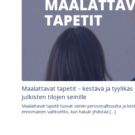
Maalattavat tapetit – kestävä ja tyylikäs
julkisten tilojen seinille
Maalattavat tapetit tuovat seiniin persoonallisuutta ja kes
erinomainen vaihtoehto, kun haluat yhdistää […]