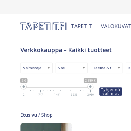
TAPETIT
VALOKUVAT
Verkkokauppa – Kaikki tuotteet
Valmistaja
Väri
Teema & tyyli
2 €
2 980 €
Tyhjennä
valinnat
2
747
1 491
2 236
2 980
Etusivu
/ Shop