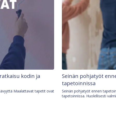
 ratkaisu kodin ja
Seinän pohjatyöt enne
tapetoinnissa
tävyyttä Maalattavat tapetit ovat
Seinän pohjatyöt ennen tapetoin
tapetoinnissa. Huolellisesti valm