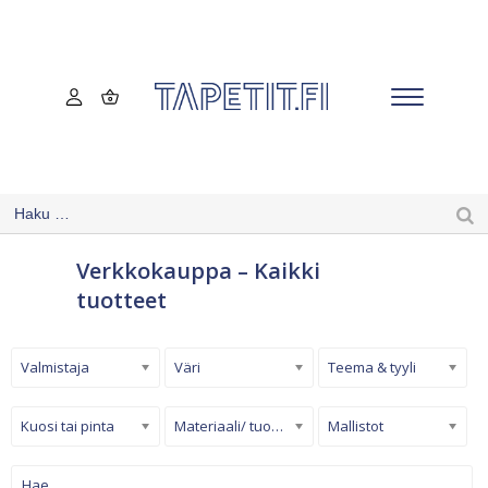
Verkkokauppa – Kaikki
tuotteet
Valmistaja
Väri
Teema & tyyli
Kuosi tai pinta
Materiaali/ tuotetyyppi
Mallistot