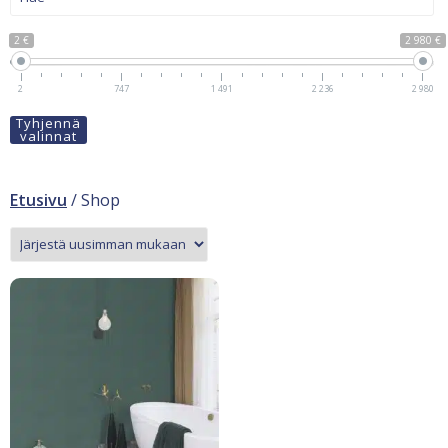
2 €
2 980 €
2
747
1 491
2 236
2 980
Tyhjennä
valinnat
Etusivu
/ Shop