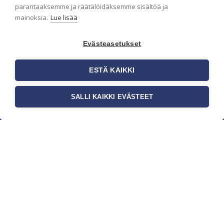
parantaaksemme ja räätälöidäksemme sisältöä ja
mainoksia.
Lue lisää
Evästeasetukset
ESTÄ KAIKKI
SALLI KAIKKI EVÄSTEET
c/o Suomen AM-Markkinointi Oy
Olemme kotimaisten tapettimarkkinoiden
edelläkävijänä ja tuomme kansainväliset
sisustus- ja tapettitrendit suomalaisiin koteihin.
Etsimme jatkuvasti uusia ideoita, inspiraatiota ja
trendejä kansainvälisiltä markkinoilta.
Rekisteriseloste
Toimitusehdot
Brandtool