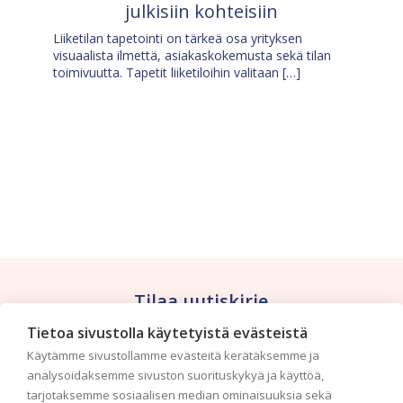
julkisiin kohteisiin
Liiketilan tapetointi on tärkeä osa yrityksen
visuaalista ilmettä, asiakaskokemusta sekä tilan
toimivuutta. Tapetit liiketiloihin valitaan […]
Tilaa uutiskirje
Tietoa sivustolla käytetyistä evästeistä
Haluaisitko nähdä uusimmat tapettimallistot heti
Käytämme sivustollamme evästeitä kerätäksemme ja
ensimmäisenä? Naputtele tiedot alas niin
analysoidaksemme sivuston suorituskykyä ja käyttöä,
pidämme sinut ajantasalla.
tarjotaksemme sosiaalisen median ominaisuuksia sekä