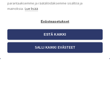
parantaaksemme ja räätälöidäksemme sisältöä ja
mainoksia.
Lue lisää
Evästeasetukset
ESTÄ KAIKKI
SALLI KAIKKI EVÄSTEET
c/o Suomen AM-Markkinointi Oy
Olemme kotimaisten tapettimarkkinoiden
edelläkävijänä ja tuomme kansainväliset
sisustus- ja tapettitrendit suomalaisiin koteihin.
Etsimme jatkuvasti uusia ideoita, inspiraatiota ja
trendejä kansainvälisiltä markkinoilta.
Rekisteriseloste
Toimitusehdot
Brandtool