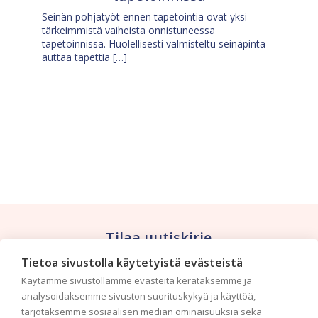
Seinän pohjatyöt ennen tapetointia ovat yksi
tärkeimmistä vaiheista onnistuneessa
tapetoinnissa. Huolellisesti valmisteltu seinäpinta
auttaa tapettia […]
Tilaa uutiskirje
Tietoa sivustolla käytetyistä evästeistä
Haluaisitko nähdä uusimmat tapettimallistot heti
Käytämme sivustollamme evästeitä kerätäksemme ja
ensimmäisenä? Naputtele tiedot alas niin
analysoidaksemme sivuston suorituskykyä ja käyttöä,
pidämme sinut ajantasalla.
tarjotaksemme sosiaalisen median ominaisuuksia sekä