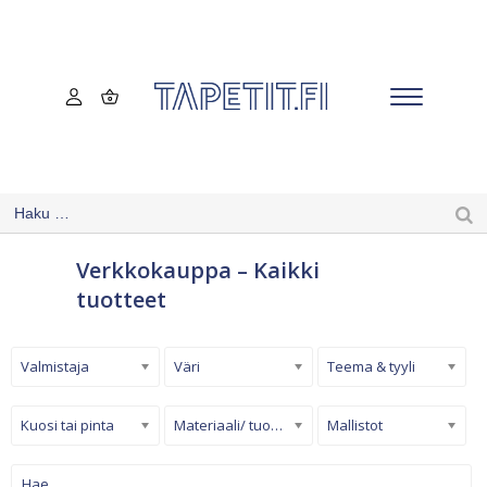
Verkkokauppa – Kaikki
tuotteet
Valmistaja
Väri
Teema & tyyli
Kuosi tai pinta
Materiaali/ tuotetyyppi
Mallistot