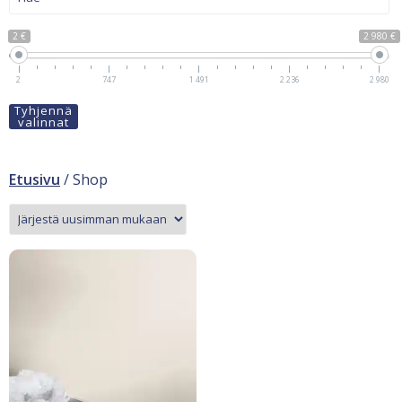
2 €
2 980 €
2
747
1 491
2 236
2 980
Tyhjennä
valinnat
Etusivu
/ Shop