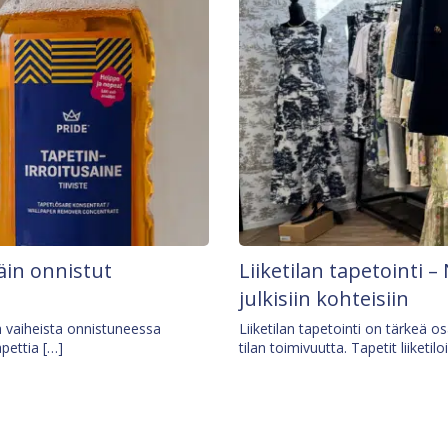
äin onnistut
Liiketilan tapetointi – 
julkisiin kohteisiin
ä vaiheista onnistuneessa
Liiketilan tapetointi on tärkeä 
apettia […]
tilan toimivuutta. Tapetit liiketilo