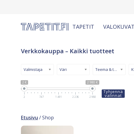
TAPETIT
VALOKUVAT
Verkkokauppa – Kaikki tuotteet
Valmistaja
Väri
Teema & tyyli
2 €
2 980 €
Tyhjennä
valinnat
2
747
1 491
2 236
2 980
Etusivu
/ Shop