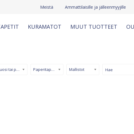
Meistä
Ammattilaisille ja jälleenmyyjille
APETIT
KURAMATOT
MUUT TUOTTEET
OU
Kuosi tai pinta
Paperitapetti
Mallistot