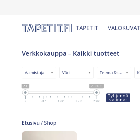
TAPETIT
VALOKUVAT
Verkkokauppa – Kaikki tuotteet
Valmistaja
Väri
Teema & tyyli
2 €
2 980 €
Tyhjennä
valinnat
2
747
1 491
2 236
2 980
Etusivu
/ Shop