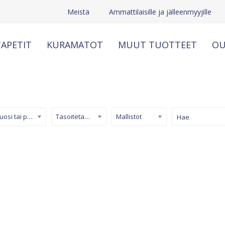
Meistä
Ammattilaisille ja jälleenmyyjille
APETIT
KURAMATOT
MUUT TUOTTEET
OU
Kuosi tai pinta
Tasoitetapetti
Mallistot