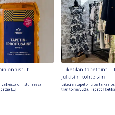
äin onnistut
Liiketilan tapetointi – 
julkisiin kohteisiin
ä vaiheista onnistuneessa
Liiketilan tapetointi on tärkeä 
apettia […]
tilan toimivuutta. Tapetit liiketilo