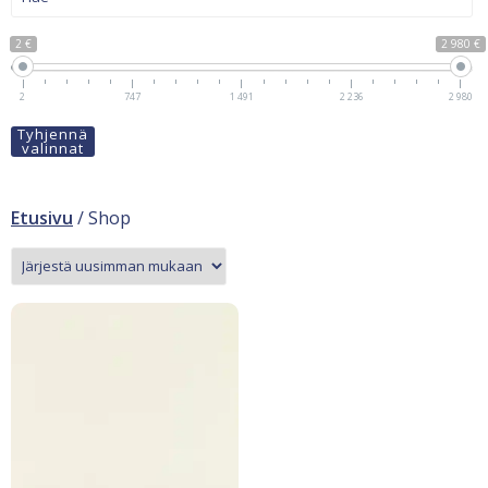
2 €
2 980 €
2
747
1 491
2 236
2 980
Tyhjennä
valinnat
Etusivu
/ Shop