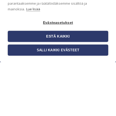
parantaaksemme ja räätälöidäksemme sisältöä ja
mainoksia.
Lue lisää
Evästeasetukset
ESTÄ KAIKKI
SALLI KAIKKI EVÄSTEET
c/o Suomen AM-Markkinointi Oy
Olemme kotimaisten tapettimarkkinoiden
edelläkävijänä ja tuomme kansainväliset
sisustus- ja tapettitrendit suomalaisiin koteihin.
Etsimme jatkuvasti uusia ideoita, inspiraatiota ja
trendejä kansainvälisiltä markkinoilta.
Rekisteriseloste
Toimitusehdot
Brandtool