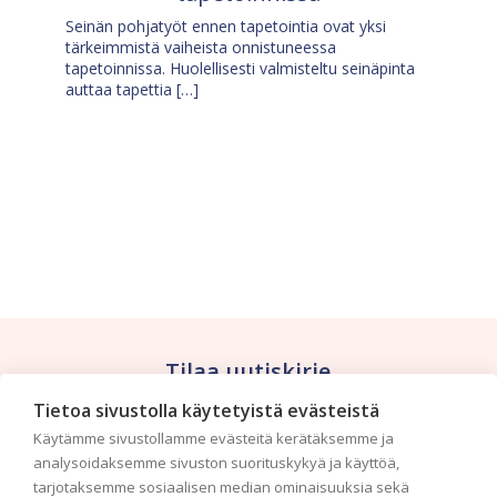
Seinän pohjatyöt ennen tapetointia ovat yksi
tärkeimmistä vaiheista onnistuneessa
tapetoinnissa. Huolellisesti valmisteltu seinäpinta
auttaa tapettia […]
Tilaa uutiskirje
Tietoa sivustolla käytetyistä evästeistä
Haluaisitko nähdä uusimmat tapettimallistot heti
Käytämme sivustollamme evästeitä kerätäksemme ja
ensimmäisenä? Naputtele tiedot alas niin
analysoidaksemme sivuston suorituskykyä ja käyttöä,
pidämme sinut ajantasalla.
tarjotaksemme sosiaalisen median ominaisuuksia sekä