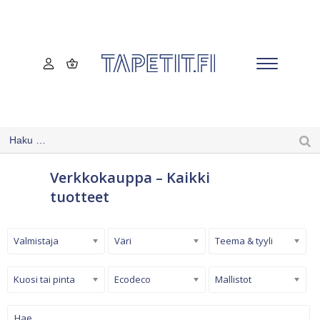
Verkkokauppa – Kaikki
tuotteet
Valmistaja
Väri
Teema & tyyli
Kuosi tai pinta
Ecodeco
Mallistot