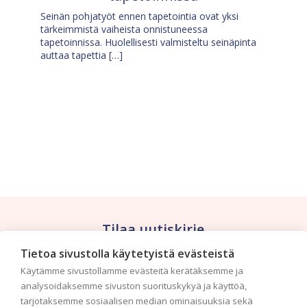
Seinän pohjatyöt ennen tapetointia ovat yksi
tärkeimmistä vaiheista onnistuneessa
tapetoinnissa. Huolellisesti valmisteltu seinäpinta
auttaa tapettia […]
Tilaa uutiskirje
Tietoa sivustolla käytetyistä evästeistä
Haluaisitko nähdä uusimmat tapettimallistot heti
Käytämme sivustollamme evästeitä kerätäksemme ja
ensimmäisenä? Naputtele tiedot alas niin
analysoidaksemme sivuston suorituskykyä ja käyttöä,
pidämme sinut ajantasalla.
tarjotaksemme sosiaalisen median ominaisuuksia sekä