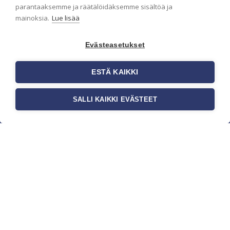
parantaaksemme ja räätälöidäksemme sisältöä ja
mainoksia.
Lue lisää
Evästeasetukset
ESTÄ KAIKKI
SALLI KAIKKI EVÄSTEET
c/o Suomen AM-Markkinointi Oy
Olemme kotimaisten tapettimarkkinoiden
edelläkävijänä ja tuomme kansainväliset
sisustus- ja tapettitrendit suomalaisiin koteihin.
Etsimme jatkuvasti uusia ideoita, inspiraatiota ja
trendejä kansainvälisiltä markkinoilta.
Rekisteriseloste
Toimitusehdot
Brandtool