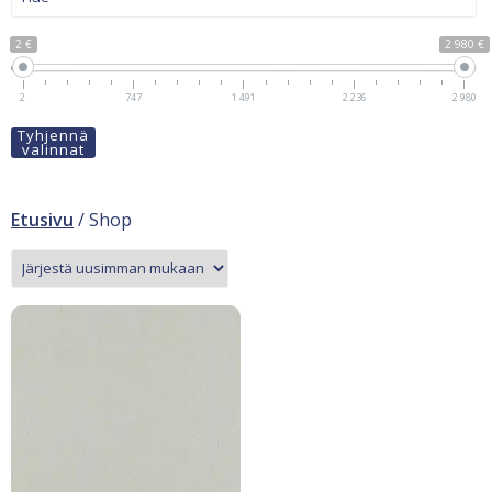
2 €
2 980 €
2
747
1 491
2 236
2 980
Tyhjennä
valinnat
Etusivu
/ Shop